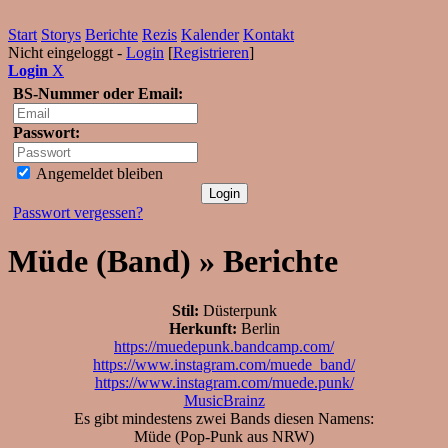
Start
Storys
Berichte
Rezis
Kalender
Kontakt
Nicht eingeloggt -
Login
[
Registrieren
]
Login
X
BS-Nummer oder Email:
Passwort:
Angemeldet bleiben
Passwort vergessen?
Müde (Band) » Berichte
Stil:
Düsterpunk
Herkunft:
Berlin
https://muedepunk.bandcamp.com/
https://www.instagram.com/muede_band/
https://www.instagram.com/muede.punk/
MusicBrainz
Es gibt mindestens zwei Bands diesen Namens:
Müde (Pop-Punk aus NRW)