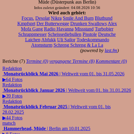
Müde (Düsterpunk aus Berlin)
Infos zuletzt geändert: 04.08.2026 10:56
Wird auch gehört:
Focus.
Desolat
Nikra
Smile And Burn
Bluthund
Kmpfsprt
Der Butterwegge
Drunken Swallows
Alex
Mofa Gang
Radio Havanna
Missstand
Turbobier
Schrappmesser
Scheissediebullen
Pisstole
Deutsche
Laichen
Abfukk
Uli Sailor
Todeskommando
Atomsturm
Schreng Schreng & La La
(powered by
last.fm
)
Berichte (7)
Termine (0)
vergangene Termine (8)
Kommentare (0)
Redaktion
Monatsrückblick Mai 2026
| Weltweit vom 01. bis 31.05.2026
▶64 Fotos
Redaktion
Monatsrückblick Januar 2026
| Weltweit vom 01. bis 31.01.2026
▶39 Fotos
Redaktion
Monatsrückblick Februar 2025
| Weltweit vom 01. bis
28.02.2025
▶44 Fotos
matsch
Hammerhead, Müde
| Berlin am 10.01.2025