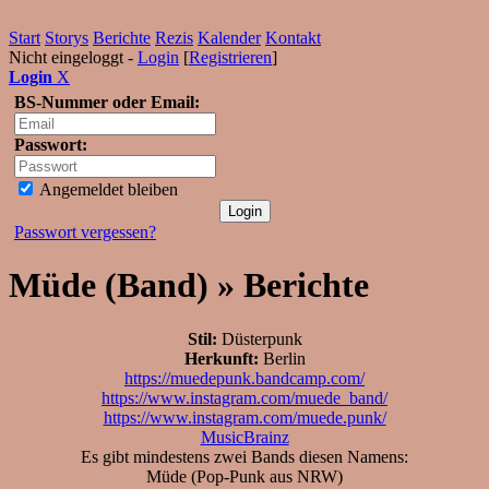
Start
Storys
Berichte
Rezis
Kalender
Kontakt
Nicht eingeloggt -
Login
[
Registrieren
]
Login
X
BS-Nummer oder Email:
Passwort:
Angemeldet bleiben
Passwort vergessen?
Müde (Band) » Berichte
Stil:
Düsterpunk
Herkunft:
Berlin
https://muedepunk.bandcamp.com/
https://www.instagram.com/muede_band/
https://www.instagram.com/muede.punk/
MusicBrainz
Es gibt mindestens zwei Bands diesen Namens:
Müde (Pop-Punk aus NRW)