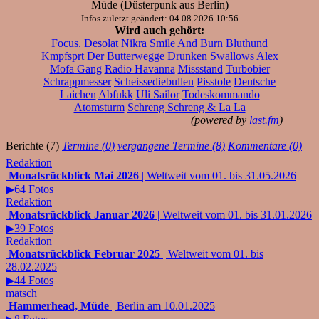
Müde (Düsterpunk aus Berlin)
Infos zuletzt geändert: 04.08.2026 10:56
Wird auch gehört:
Focus.
Desolat
Nikra
Smile And Burn
Bluthund
Kmpfsprt
Der Butterwegge
Drunken Swallows
Alex
Mofa Gang
Radio Havanna
Missstand
Turbobier
Schrappmesser
Scheissediebullen
Pisstole
Deutsche
Laichen
Abfukk
Uli Sailor
Todeskommando
Atomsturm
Schreng Schreng & La La
(powered by
last.fm
)
Berichte (7)
Termine (0)
vergangene Termine (8)
Kommentare (0)
Redaktion
Monatsrückblick Mai 2026
| Weltweit vom 01. bis 31.05.2026
▶64 Fotos
Redaktion
Monatsrückblick Januar 2026
| Weltweit vom 01. bis 31.01.2026
▶39 Fotos
Redaktion
Monatsrückblick Februar 2025
| Weltweit vom 01. bis
28.02.2025
▶44 Fotos
matsch
Hammerhead, Müde
| Berlin am 10.01.2025