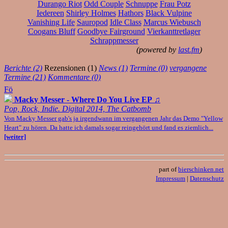
Durango Riot
Odd Couple
Schnuppe
Frau Potz
Iedereen
Shirley Holmes
Hathors
Black Vulpine
Vanishing Life
Sauropod
Idle Class
Marcus Wiebusch
Coogans Bluff
Goodbye Fairground
Vierkanttretlager
Schrappmesser
(powered by
last.fm
)
Berichte (2)
Rezensionen (1)
News (1)
Termine (0)
vergangene
Termine (21)
Kommentare (0)
Fö
Macky Messer - Where Do You Live EP
♫
Pop, Rock, Indie. Digital 2014, The Catbomb
Von Macky Messer gab's ja irgendwann im vergangenen Jahr das Demo "Yellow
Heart" zu hören. Da hatte ich damals sogar reingehört und fand es ziemlich...
[weiter]
part of
bierschinken.net
Impressum
|
Datenschutz