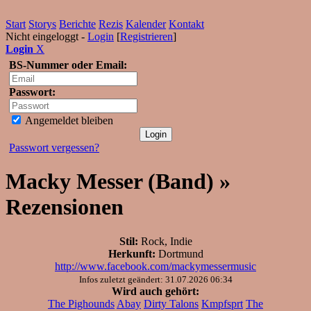
Start
Storys
Berichte
Rezis
Kalender
Kontakt
Nicht eingeloggt -
Login
[
Registrieren
]
Login
X
BS-Nummer oder Email:
Passwort:
Angemeldet bleiben
Passwort vergessen?
Macky Messer (Band) »
Rezensionen
Stil:
Rock, Indie
Herkunft:
Dortmund
http://www.facebook.com/mackymessermusic
Infos zuletzt geändert: 31.07.2026 06:34
Wird auch gehört:
The Pighounds
Abay
Dirty Talons
Kmpfsprt
The