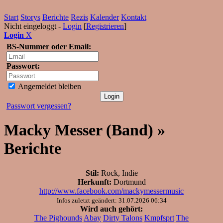
Start
Storys
Berichte
Rezis
Kalender
Kontakt
Nicht eingeloggt -
Login
[
Registrieren
]
Login
X
BS-Nummer oder Email:
Passwort:
Angemeldet bleiben
Passwort vergessen?
Macky Messer (Band) »
Berichte
Stil:
Rock, Indie
Herkunft:
Dortmund
http://www.facebook.com/mackymessermusic
Infos zuletzt geändert: 31.07.2026 06:34
Wird auch gehört:
The Pighounds
Abay
Dirty Talons
Kmpfsprt
The