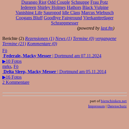
Durango Riot
Odd Couple
Schnuppe
Frau Potz
Iedereen
Shirley Holmes
Hathors
Black Vulpine
Vanishing Life
Sauropod
Idle Class
Marcus Wiebusch
Coogans Bluff
Goodbye Fairground
Vierkanttretlager
Schrappmesser
(powered by
last.fm
)
Berichte (2)
Rezensionen (1)
News (1)
Termine (0)
vergangene
Termine (21)
Kommentare (0)
Fö
Federale, Macky Messer
| Dortmund am 07.11.2024
▶10 Fotos
mrks
,
Fö
Delta Sleep, Macky Messer
| Dortmund am 05.11.2014
▶16 Fotos
2 Kommentare
part of
bierschinken.net
Impressum
|
Datenschutz