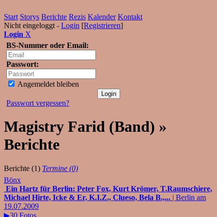
Start
Storys
Berichte
Rezis
Kalender
Kontakt
Nicht eingeloggt -
Login
[
Registrieren
]
Login
X
BS-Nummer oder Email:
Passwort:
Angemeldet bleiben
Passwort vergessen?
Magistry Farid (Band) »
Berichte
Berichte (1)
Termine (0)
Bönx
Ein Hartz für Berlin: Peter Fox, Kurt Krömer, T.Raumschiere,
Michael Hirte, Icke & Er, K.I.Z., Clueso, Bela B.,...
| Berlin am
19.07.2009
▶30 Fotos