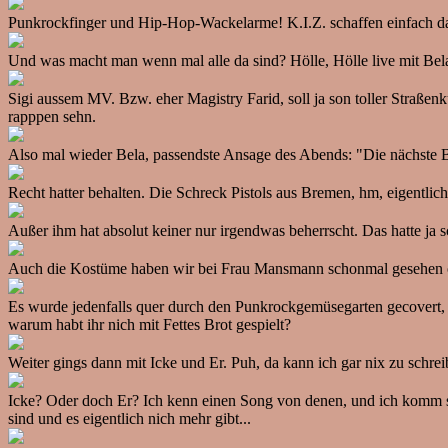
Punkrockfinger und Hip-Hop-Wackelarme! K.I.Z. schaffen einfach d
Und was macht man wenn mal alle da sind? Hölle, Hölle live mit Bela.
Sigi aussem MV. Bzw. eher Magistry Farid, soll ja son toller Straßenk
rapppen sehn.
Also mal wieder Bela, passendste Ansage des Abends: "Die nächste B
Recht hatter behalten. Die Schreck Pistols aus Bremen, hm, eigentlich
Außer ihm hat absolut keiner nur irgendwas beherrscht. Das hatte 
Auch die Kostüme haben wir bei Frau Mansmann schonmal gesehen ode
Es wurde jedenfalls quer durch den Punkrockgemüsegarten gecovert, te
warum habt ihr nich mit Fettes Brot gespielt?
Weiter gings dann mit Icke und Er. Puh, da kann ich gar nix zu schre
Icke? Oder doch Er? Ich kenn einen Song von denen, und ich komm sch
sind und es eigentlich nich mehr gibt...