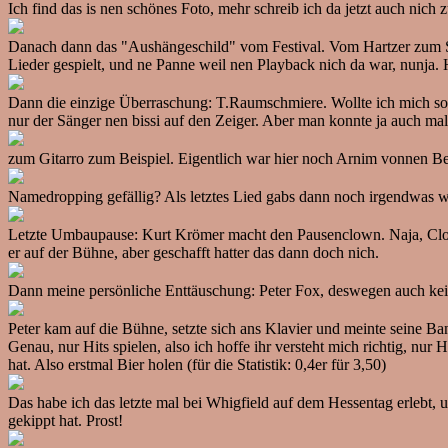
Ich find das is nen schönes Foto, mehr schreib ich da jetzt auch nich z
Danach dann das "Aushängeschild" vom Festival. Vom Hartzer zum Sta
Lieder gespielt, und ne Panne weil nen Playback nich da war, nunja.
Dann die einzige Überraschung: T.Raumschmiere. Wollte ich mich sog
nur der Sänger nen bissi auf den Zeiger. Aber man konnte ja auch m
zum Gitarro zum Beispiel. Eigentlich war hier noch Arnim vonnen Bea
Namedropping gefällig? Als letztes Lied gabs dann noch irgendwas 
Letzte Umbaupause: Kurt Krömer macht den Pausenclown. Naja, Clown is
er auf der Bühne, aber geschafft hatter das dann doch nich.
Dann meine persönliche Enttäuschung: Peter Fox, deswegen auch kein
Peter kam auf die Bühne, setzte sich ans Klavier und meinte seine B
Genau, nur Hits spielen, also ich hoffe ihr versteht mich richtig, nu
hat. Also erstmal Bier holen (für die Statistik: 0,4er für 3,50)
Das habe ich das letzte mal bei Whigfield auf dem Hessentag erlebt,
gekippt hat. Prost!