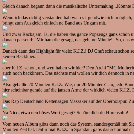
Gleich danach begann dann die musikalische Untermalung...Könnte D
Wenn ich das richtig verstanden hab war es irgendwie nicht möglich
bringt zum Ausgleich einfach ne Band aus Ungarn mit.
Und zwar Rackajam. Ja, die haben das ganze Popzeugs ganz schön unt
danach passend: "Mir ham die gesagt, das geht ne Minute!" So, das w
Danach dann das Highlight für viele: K.I.Z.! DJ Craft schaut schon
keinen Backliner...
aber K.I.Z. schon, und wen haben wir hier? Den Archi "MC Motherfuc
auch noch backlinern. Das nächste mal wollen wir dich dennoch in 
Also geballte 20 Minuten K.I.Z. Wie, nur 20 Minuten? Jau, jede Ba
hier scheinbar gerade auf die janzen Arme der wirklich vielen K.I.Z.
Das Rap Deutschland Kettensägen Massaker auf der Überholspur. Zu Hö
Na Nico, etwa nen böses Wort gesagt? Schäm dich du Hurensohn!
Vom neuen Album gibts dann noch das System, standesgemäß mit Sido
Minuten Zeit hat. Dafür mal K.I.Z. in Spandau, gabs das schonmal?