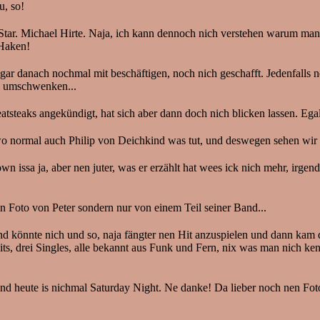
u, so!
r. Michael Hirte. Naja, ich kann dennoch nich verstehen warum man f
 Haken!
ar danach nochmal mit beschäftigen, noch nich geschafft. Jedenfalls 
al umschwenken...
tsteaks angekündigt, hat sich aber dann doch nich blicken lassen. Eg
wo normal auch Philip von Deichkind was tut, und deswegen sehen wir
sa ja, aber nen juter, was er erzählt hat wees ick nich mehr, irgendw
 Foto von Peter sondern nur von einem Teil seiner Band...
and könnte nich und so, naja fängter nen Hit anzuspielen und dann kam
r Hits, drei Singles, alle bekannt aus Funk und Fern, nix was man nich 
 und heute is nichmal Saturday Night. Ne danke! Da lieber noch nen F