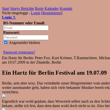
Start
Storys
Berichte
Rezis
Kalender
Kontakt
Nicht eingeloggt -
Login
[
Registrieren
]
Login
X
BS-Nummer oder Email:
Passwort:
Angemeldet bleiben
Passwort vergessen?
Ein Hartz für Berlin: Peter Fox, Kurt Krömer, T.Raumschiere, Michael 
am 19.07.2009 in der Zitadelle, Berlin
Ein Hartz für Berlin Festival am 19.07.09
Berlin, arm aber sexy. Das vermittelte unser Bürgermeister vom ander
weiter auseinander geht, haben sich viele bekannte Musiker bereit erk
verzichten.
Eigentlich war wohl geplant, dass Wowereit selber auch zu den Schir
bekam, stellte ich fest, dass dem dann wohl doch nicht so ist. Also hie