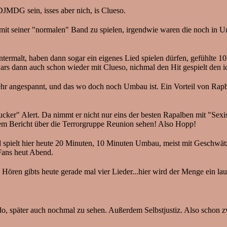
JMDG sein, isses aber nich, is Clueso.
, mit seiner "normalen" Band zu spielen, irgendwie waren die noch in 
ermalt, haben dann sogar ein eigenes Lied spielen dürfen, gefühlte 10
ars dann auch schon wieder mit Clueso, nichmal den Hit gespielt den ic
 sehr angespannt, und das wo doch noch Umbau ist. Ein Vorteil von Ra
ker" Alert. Da nimmt er nicht nur eins der besten Rapalben mit "Sexis
nem Bericht über die Terrorgruppe Reunion sehen! Also Hopp!
nd spielt hier heute 20 Minuten, 10 Minuten Umbau, meist mit Geschw
 Fans heut Abend.
ren gibts heute gerade mal vier Lieder...hier wird der Menge ein lau
, später auch nochmal zu sehen. Außerdem Selbstjustiz. Also schon 