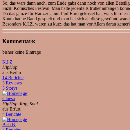
So, das wars dann auch, zum Ende gabs dann noch von allen Beteiligt
Fazit: Komisches Festival. Man hätte jedenfalls früher anfangen kön
Da das ganze für Hartzer ja nur fünf Euro gekostet hat, wars für die
Kaum hat ne Band gespielt und man hat sich an diese gewöhnt, wars 
Besonders K.I.Z. waren zu kurz, das hat man vor Allem daran gemerkt
Kommentare:
bisher keine Einträge
K.I.Z
HipHop
aus Berlin
14 Berichte
3 Reviews
5 Storys
Clueso
HipHop, Rap, Soul
aus Erfurt
4 Berichte
Bela B.
4 Berichte