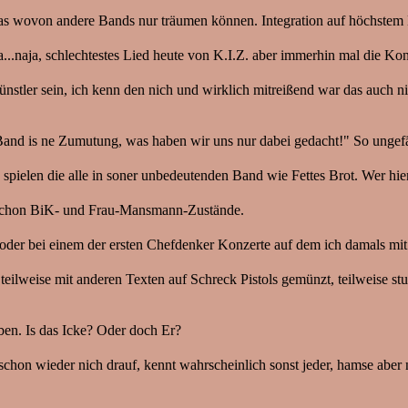
as wovon andere Bands nur träumen können. Integration auf höchstem
..naja, schlechtestes Lied heute von K.I.Z. aber immerhin mal die Kon
ünstler sein, ich kenn den nich und wirklich mitreißend war das auch ni
and is ne Zumutung, was haben wir uns nur dabei gedacht!" So ungefäh
 spielen die alle in soner unbedeutenden Band wie Fettes Brot. Wer hier
ja schon BiK- und Frau-Mansmann-Zustände.
r bei einem der ersten Chefdenker Konzerte auf dem ich damals mit 
ilweise mit anderen Texten auf Schreck Pistols gemünzt, teilweise stu
iben. Is das Icke? Oder doch Er?
on wieder nich drauf, kennt wahrscheinlich sonst jeder, hamse aber n