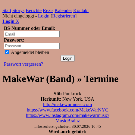
Start
Storys
Berichte
Rezis
Kalender
Kontakt
Nicht eingeloggt -
Login
[
Registrieren
]
Login
X
BS-Nummer oder Email:
Passwort:
Angemeldet bleiben
Passwort vergessen?
MakeWar (Band) » Termine
Stil:
Punkrock
Herkunft:
New York, USA
http://makewarmusic.com
https://www.facebook.com/MakeWarNYC
https://www.instagram.com/makewarmusic/
MusicBrainz
Infos zuletzt geändert: 30.07.2026 10:45
Wird auch gehört: