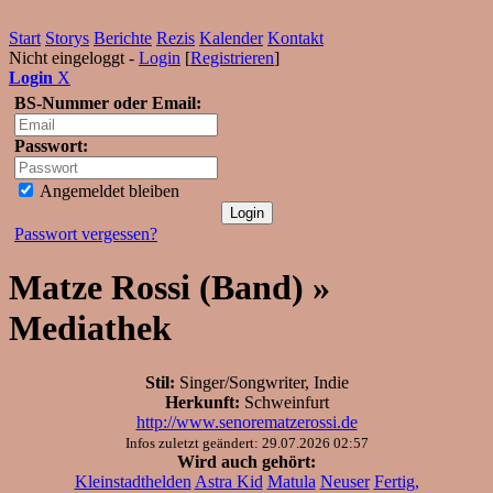
Start
Storys
Berichte
Rezis
Kalender
Kontakt
Nicht eingeloggt -
Login
[
Registrieren
]
Login
X
BS-Nummer oder Email:
Passwort:
Angemeldet bleiben
Passwort vergessen?
Matze Rossi (Band) »
Mediathek
Stil:
Singer/Songwriter, Indie
Herkunft:
Schweinfurt
http://www.senorematzerossi.de
Infos zuletzt geändert: 29.07.2026 02:57
Wird auch gehört:
Kleinstadthelden
Astra Kid
Matula
Neuser
Fertig,