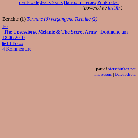
der Froide
Jesus Skins
Barroom Heroes
Punkroiber
(powered by
last.fm
)
Berichte (1)
Termine (0)
vergangene Termine (2)
Fö
The Upsessions, Melanie & The Secret Army
| Dortmund am
18.06.2010
▶13 Fotos
4 Kommentare
part of
bierschinken.net
Impressum
|
Datenschutz