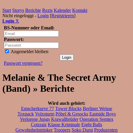
Start
Storys
Berichte
Rezis
Kalender
Kontakt
Nicht eingeloggt -
Login
[
Registrieren
]
Login
X
BS-Nummer oder Email:
Passwort:
Angemeldet bleiben
Passwort vergessen?
Melanie & The Secret Army
(Band) » Berichte
Wird auch gehört:
Emscherkurve 77
Tower Blocks
Berliner Weisse
Toxpack
Volxsturm
Pöbel & Gesocks
Eastside Boys
Verlorene Jungs
Krawallbrüder
Operation Semtex
Cotzraiz
Klasse Kriminale
Eight Balls
Gewohnheitstrinker
Troopers
Soko Durst
Produzenten