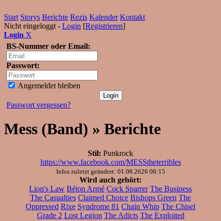
Start
Storys
Berichte
Rezis
Kalender
Kontakt
Nicht eingeloggt -
Login
[
Registrieren
]
Login
X
BS-Nummer oder Email:
Passwort:
Angemeldet bleiben
Passwort vergessen?
Mess (Band) » Berichte
Stil:
Punkrock
https://www.facebook.com/MESStheterribles
Infos zuletzt geändert: 01.08.2026 06:15
Wird auch gehört:
Lion's Law
Béton Armé
Cock Sparrer
The Business
The Casualties
Claimed Choice
Bishops Green
The
Oppressed
Rixe
Syndrome 81
Chain Whip
The Chisel
Grade 2
Lost Legion
The Adicts
The Exploited