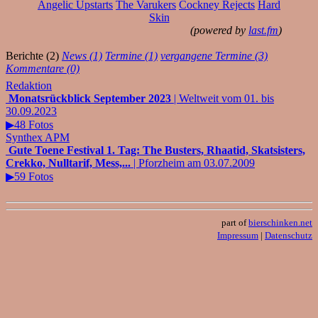
Angelic Upstarts
The Varukers
Cockney Rejects
Hard
Skin
(powered by
last.fm
)
Berichte (2)
News (1)
Termine (1)
vergangene Termine (3)
Kommentare (0)
Redaktion
Monatsrückblick September 2023
| Weltweit vom 01. bis
30.09.2023
▶48 Fotos
Synthex APM
Gute Toene Festival 1. Tag: The Busters, Rhaatid, Skatsisters,
Crekko, Nulltarif, Mess,...
| Pforzheim am 03.07.2009
▶59 Fotos
part of
bierschinken.net
Impressum
|
Datenschutz