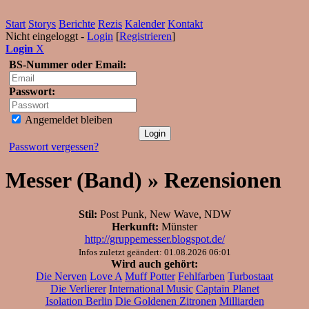
Start
Storys
Berichte
Rezis
Kalender
Kontakt
Nicht eingeloggt -
Login
[
Registrieren
]
Login
X
BS-Nummer oder Email:
Passwort:
Angemeldet bleiben
Passwort vergessen?
Messer (Band) » Rezensionen
Stil:
Post Punk, New Wave, NDW
Herkunft:
Münster
http://gruppemesser.blogspot.de/
Infos zuletzt geändert: 01.08.2026 06:01
Wird auch gehört:
Die Nerven
Love A
Muff Potter
Fehlfarben
Turbostaat
Die Verlierer
International Music
Captain Planet
Isolation Berlin
Die Goldenen Zitronen
Milliarden