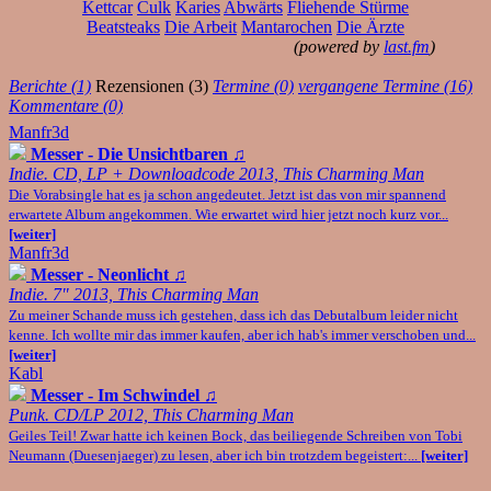
Kettcar
Culk
Karies
Abwärts
Fliehende Stürme
Beatsteaks
Die Arbeit
Mantarochen
Die Ärzte
(powered by
last.fm
)
Berichte (1)
Rezensionen (3)
Termine (0)
vergangene Termine (16)
Kommentare (0)
Manfr3d
Messer - Die Unsichtbaren
♫
Indie. CD, LP + Downloadcode 2013, This Charming Man
Die Vorabsingle hat es ja schon angedeutet. Jetzt ist das von mir spannend
erwartete Album angekommen. Wie erwartet wird hier jetzt noch kurz vor...
[weiter]
Manfr3d
Messer - Neonlicht
♫
Indie. 7" 2013, This Charming Man
Zu meiner Schande muss ich gestehen, dass ich das Debutalbum leider nicht
kenne. Ich wollte mir das immer kaufen, aber ich hab's immer verschoben und...
[weiter]
Kabl
Messer - Im Schwindel
♫
Punk. CD/LP 2012, This Charming Man
Geiles Teil! Zwar hatte ich keinen Bock, das beiliegende Schreiben von Tobi
Neumann (Duesenjaeger) zu lesen, aber ich bin trotzdem begeistert:...
[weiter]