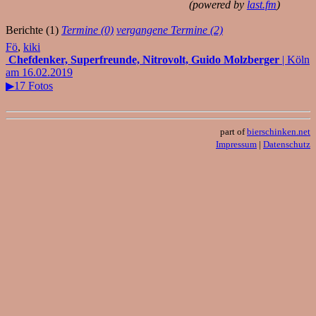
(powered by
last.fm
)
Berichte (1)
Termine (0)
vergangene Termine (2)
Fö
,
kiki
Chefdenker, Superfreunde, Nitrovolt, Guido Molzberger
| Köln
am 16.02.2019
▶17 Fotos
part of
bierschinken.net
Impressum
|
Datenschutz