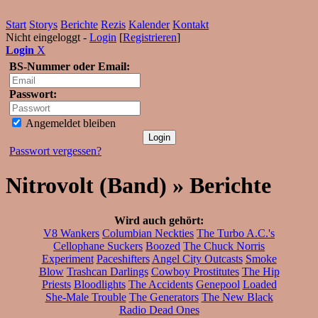
Start
Storys
Berichte
Rezis
Kalender
Kontakt
Nicht eingeloggt -
Login
[
Registrieren
]
Login
X
BS-Nummer oder Email:
Passwort:
Angemeldet bleiben
Passwort vergessen?
Nitrovolt (Band) » Berichte
Wird auch gehört:
V8 Wankers
Columbian Neckties
The Turbo A.C.'s
Cellophane Suckers
Boozed
The Chuck Norris
Experiment
Paceshifters
Angel City Outcasts
Smoke
Blow
Trashcan Darlings
Cowboy Prostitutes
The Hip
Priests
Bloodlights
The Accidents
Genepool
Loaded
She-Male Trouble
The Generators
The New Black
Radio Dead Ones