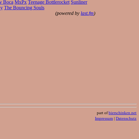
v Boca
MxPx
Teenage Bottlerocket
Sunliner
ay
The Bouncing Souls
(powered by
last.fm
)
part of
bierschinken.net
Impressum
|
Datenschutz