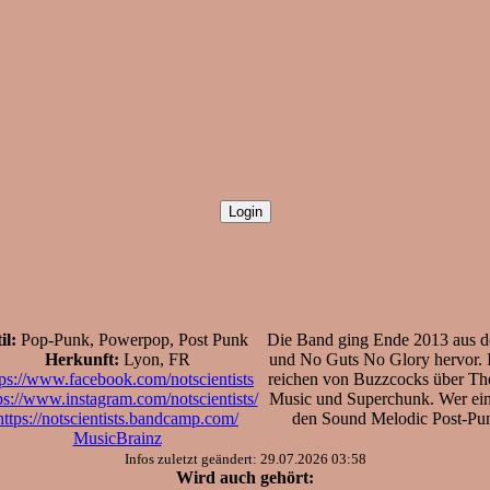
il:
Pop-Punk, Powerpop, Post Punk
Die Band ging Ende 2013 aus
Herkunft:
Lyon, FR
und No Guts No Glory hervor. I
tps://www.facebook.com/notscientists
reichen von Buzzcocks über Th
ps://www.instagram.com/notscientists/
Music und Superchunk. Wer eine
https://notscientists.bandcamp.com/
den Sound Melodic Post-Pun
MusicBrainz
Infos zuletzt geändert: 29.07.2026 03:58
Wird auch gehört: