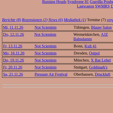
Burning Heads
Syndrome 81
Guerilla Poube
Lagwagon
SWMRS
D
Berichte (8)
Rezensionen (2)
News (6)
Mediathek (1)
Termine (7)
ver
Mi, 11.11.26
Not Scientists
Tübingen,
Blauer Salon
Do, 12.11.26
Not Scientists
Wermelskirchen,
AJZ
Bahndamm
Fr, 13.11.26
Not Scientists
Bonn,
Kult 41
Mo, 16.11.26
Not Scientists
Dresden,
Ostpol
Do, 19.11.26
Not Scientists
München,
X Bar Lehel
Fr, 20.11.26
Not Scientists
Stuttgart,
Goldmark's
Sa, 21.11.26
Pressure Air Festival
Oberhausen,
Druckluft