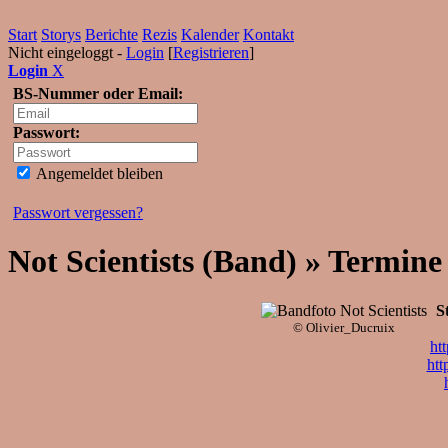
Start
Storys
Berichte
Rezis
Kalender
Kontakt
Nicht eingeloggt -
Login
[
Registrieren
]
Login
X
BS-Nummer oder Email:
Passwort:
Angemeldet bleiben
Passwort vergessen?
Not Scientists (Band) » Termine
St
© Olivier_Ducruix
ht
htt