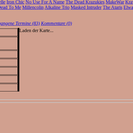
lle
Iron Chic
No Use For A Name
The Dead Krazukies
MakeWar
Kra
ead To Me
Millencolin
Alkaline Trio
Masked Intruder
The Ataris
Elw
gangene Termine (83)
Kommentare (0)
Laden der Karte...