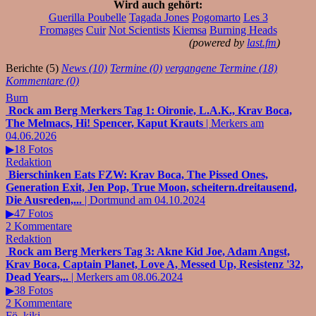
Wird auch gehört:
Guerilla Poubelle
Tagada Jones
Pogomarto
Les 3
Fromages
Cuir
Not Scientists
Kiemsa
Burning Heads
(powered by
last.fm
)
Berichte (5)
News (10)
Termine (0)
vergangene Termine (18)
Kommentare (0)
Burn
Rock am Berg Merkers Tag 1: Oironie, L.A.K., Krav Boca,
The Melmacs, Hi! Spencer, Kaput Krauts
| Merkers am
04.06.2026
▶18 Fotos
Redaktion
Bierschinken Eats FZW: Krav Boca, The Pissed Ones,
Generation Exit, Jen Pop, True Moon, scheitern.dreitausend,
Die Ausreden,...
| Dortmund am 04.10.2024
▶47 Fotos
2 Kommentare
Redaktion
Rock am Berg Merkers Tag 3: Akne Kid Joe, Adam Angst,
Krav Boca, Captain Planet, Love A, Messed Up, Resistenz '32,
Dead Years,..
| Merkers am 08.06.2024
▶38 Fotos
2 Kommentare
Fö
,
kiki