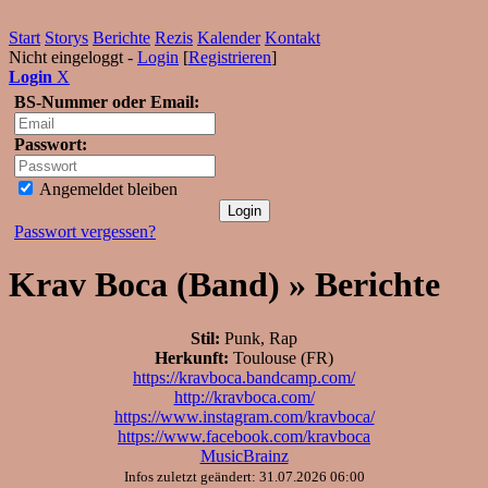
Start
Storys
Berichte
Rezis
Kalender
Kontakt
Nicht eingeloggt -
Login
[
Registrieren
]
Login
X
BS-Nummer oder Email:
Passwort:
Angemeldet bleiben
Passwort vergessen?
Krav Boca (Band) » Berichte
Stil:
Punk, Rap
Herkunft:
Toulouse (FR)
https://kravboca.bandcamp.com/
http://kravboca.com/
https://www.instagram.com/kravboca/
https://www.facebook.com/kravboca
MusicBrainz
Infos zuletzt geändert: 31.07.2026 06:00