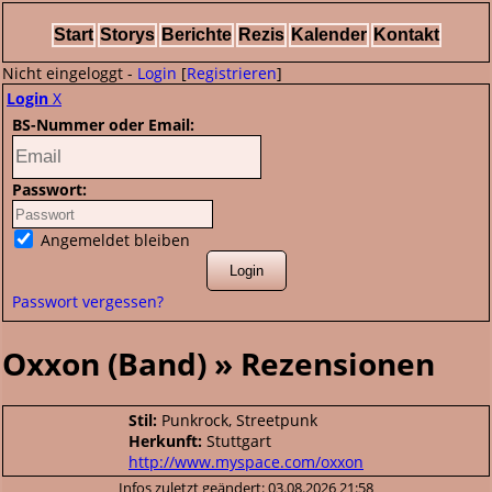
Start
Storys
Berichte
Rezis
Kalender
Kontakt
Nicht eingeloggt -
Login
[
Registrieren
]
Login
X
BS-Nummer oder Email:
Passwort:
Angemeldet bleiben
Passwort vergessen?
Oxxon (Band) » Rezensionen
Stil:
Punkrock, Streetpunk
Herkunft:
Stuttgart
http://www.myspace.com/oxxon
Infos zuletzt geändert: 03.08.2026 21:58