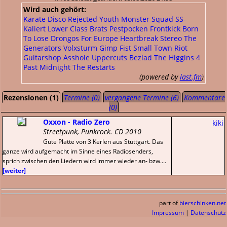
Wird auch gehört:
Karate Disco
Rejected Youth
Monster Squad
SS-
Kaliert
Lower Class Brats
Pestpocken
Frontkick
Born
To Lose
Drongos For Europe
Heartbreak Stereo
The
Generators
Volxsturm
Gimp Fist
Small Town Riot
Guitarshop Asshole
Uppercuts
Bezlad
The Higgins
4
Past Midnight
The Restarts
(powered by
last.fm
)
Rezensionen (1)
Termine (0)
vergangene Termine (6)
Kommentare
(0)
Oxxon - Radio Zero
kiki
Streetpunk, Punkrock. CD 2010
Gute Platte von 3 Kerlen aus Stuttgart. Das
ganze wird aufgemacht im Sinne eines Radiosenders,
sprich zwischen den Liedern wird immer wieder an- bzw....
[weiter]
part of
bierschinken.net
Impressum
|
Datenschutz