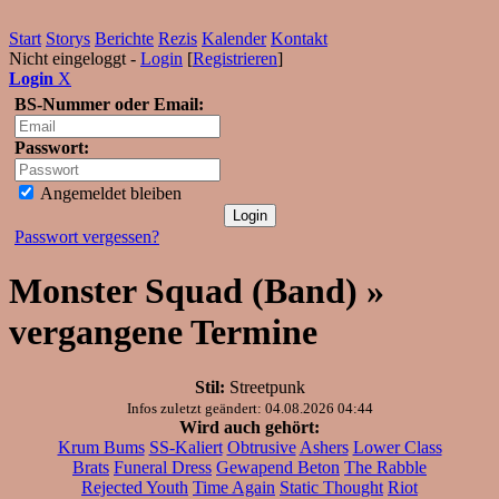
Start
Storys
Berichte
Rezis
Kalender
Kontakt
Nicht eingeloggt -
Login
[
Registrieren
]
Login
X
BS-Nummer oder Email:
Passwort:
Angemeldet bleiben
Passwort vergessen?
Monster Squad (Band) »
vergangene Termine
Stil:
Streetpunk
Infos zuletzt geändert: 04.08.2026 04:44
Wird auch gehört:
Krum Bums
SS-Kaliert
Obtrusive
Ashers
Lower Class
Brats
Funeral Dress
Gewapend Beton
The Rabble
Rejected Youth
Time Again
Static Thought
Riot