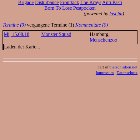
Brigade
Disturbance
Frontkick
The Krays
Anti-Pasti
Born To Lose
Pestpocken
(powered by
last.fm
)
Termine (0)
vergangene Termine (1)
Kommentare (0)
Mi, 15.08.18
Monster Squad
Hamburg,
Menschenzoo
Laden der Karte...
part of
bierschinken.net
Impressum
|
Datenschutz