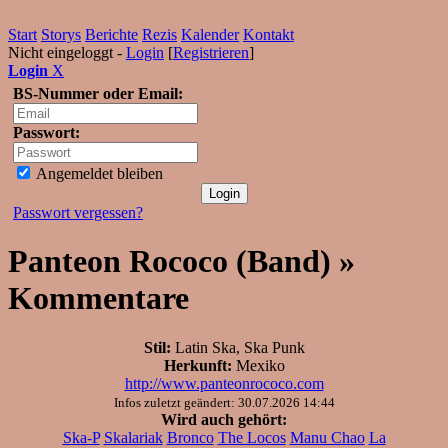
Start
Storys
Berichte
Rezis
Kalender
Kontakt
Nicht eingeloggt -
Login
[
Registrieren
]
Login
X
BS-Nummer oder Email:
Passwort:
Angemeldet bleiben
Passwort vergessen?
Panteon Rococo (Band) »
Kommentare
Stil:
Latin Ska, Ska Punk
Herkunft:
Mexiko
http://www.panteonrococo.com
Infos zuletzt geändert: 30.07.2026 14:44
Wird auch gehört:
Ska-P
Skalariak
Bronco
The Locos
Manu Chao
La