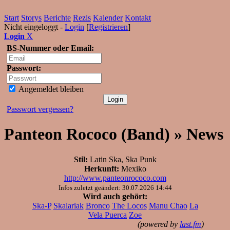
Start
Storys
Berichte
Rezis
Kalender
Kontakt
Nicht eingeloggt -
Login
[
Registrieren
]
Login
X
BS-Nummer oder Email:
Passwort:
Angemeldet bleiben
Passwort vergessen?
Panteon Rococo (Band) » News
Stil:
Latin Ska, Ska Punk
Herkunft:
Mexiko
http://www.panteonrococo.com
Infos zuletzt geändert: 30.07.2026 14:44
Wird auch gehört:
Ska-P
Skalariak
Bronco
The Locos
Manu Chao
La
Vela Puerca
Zoe
(powered by
last.fm
)