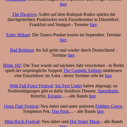
hier
.
The Dwarves
: Außer auf dem Ruhrpott Rodeo spielen die
durchgedrehten Punkrocker noch Einzeltermine in Düsseldorf,
Frankfurt und Stuttgart - Termine
hier
.
Enter Shikari
: Die Trance-Punker touren im September. Termine
hier
.
Bad Religion
: Im Juli gehts mal wieder durch Deutschland -
Termine
hier
.
Blink 182
: Die Tour wurde auf nächstes Jahr verschoben - in Berlin
spielt der ursprüngliche Support
The Gaslight Anthem
stattdessen
eine Einzelshow im Astra - deren Termine seht ihr
hier
.
With Full Force Festival
:
Six Feet Under
haben abgesagt, an
Neubestätigungen gibt es dafür Insidious Disease,
Spermbirds
,
Betzefer,
Kreator
,... - alle Bands
hier
.
Open Flair Festival
: Neu dabei sind unter anderem
Fiddlers Green
,
Templeton Pek,
Das Pack
,... - alle Bands
hier
.
Mini-Rock-Festival
: Neu dabei sind
Hot Water Music
- alle Bands
hier
.