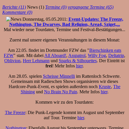
Berichte (11)
News (1)
Termine (0)
vergangene Termine (65)
Kommentare (0)
Donnerstag, 05.05.2011:
Event-Updates: The Freeze,
Nothington, The Dwarves, Bad Religion, Area4, Sziget,...
Mal wieder neue Tourdaten, Termine und Festival-Bestätigungen...
Zuerst mal unsere eigenen Veranstaltungen in diesem Monat:
Am 22.05. findet im Dortmunder FZW das "
Bierschinken eats
FZW
" statt. Mit dabei
All Aboard!
,
Asspatrol
,
Willy Fog
,
Deltatrip
,
Oblivion
,
Herr Lehmann
und
Sparks & Silhouettes
. Der Eintritt ist
frei
! Mehr Infos
hier
.
Am 28.05. spielen
Scheisse Minnelli
im Rattenloch Schwerte.
Gemeinsam mit Radieschen Shows organisieren wir dieses
Hardcore-Punk-Event, es spielen außerdem noch
Kruste
,
The
Shining
und
No Brain No Pain
. Mehr Infos
hier
.
Kommen wir zu den Tourdaten:
The Freeze
: Die Punk-Legende kommt im August und September
auf Tour. Termine
hier
.
Nothington
: Ebenfalls August bis September unterwegs. Termine