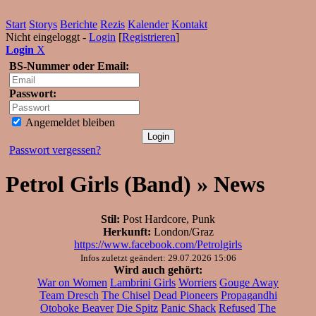
Start
Storys
Berichte
Rezis
Kalender
Kontakt
Nicht eingeloggt -
Login
[
Registrieren
]
Login
X
BS-Nummer oder Email:
Passwort:
Angemeldet bleiben
Passwort vergessen?
Petrol Girls (Band) » News
Stil:
Post Hardcore, Punk
Herkunft:
London/Graz
https://www.facebook.com/Petrolgirls
Infos zuletzt geändert: 29.07.2026 15:06
Wird auch gehört:
War on Women
Lambrini Girls
Worriers
Gouge Away
Team Dresch
The Chisel
Dead Pioneers
Propagandhi
Otoboke Beaver
Die Spitz
Panic Shack
Refused
The