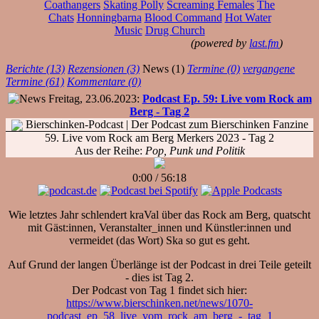
Coathangers
Skating Polly
Screaming Females
The
Chats
Honningbarna
Blood Command
Hot Water
Music
Drug Church
(powered by
last.fm
)
Berichte (13)
Rezensionen (3)
News (1)
Termine (0)
vergangene
Termine (61)
Kommentare (0)
Freitag, 23.06.2023:
Podcast Ep. 59: Live vom Rock am
Berg - Tag 2
Bierschinken-Podcast
| Der Podcast zum Bierschinken Fanzine
59. Live vom Rock am Berg Merkers 2023 - Tag 2
Aus der Reihe:
Pop, Punk und Politik
0:00
/
56:18
Wie letztes Jahr schlendert kraVal über das Rock am Berg, quatscht
mit Gäst:innen, Veranstalter_innen und Künstler:innen und
vermeidet (das Wort) Ska so gut es geht.
Auf Grund der langen Überlänge ist der Podcast in drei Teile geteilt
- dies ist Tag 2.
Der Podcast von Tag 1 findet sich hier:
https://www.bierschinken.net/news/1070-
podcast_ep_58_live_vom_rock_am_berg_-_tag_1