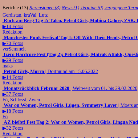
Berichte (13)
Rezensionen (3)
News (1)
Termine (0)
vergangene Term
Gerdistan
,
kraVal
,
Lutz
Rock am Berg Tag 2: Talco, Petrol Girls, Mobina Galore, ZSK,
▶14 Fotos
Redaktion
Manchester Punk Festival Tag 1: Off With Their Heads, Petrol Gi
▶70 Fotos
verSemmelt
Izero Hardcore Fest (Tag 2): Petrol Girls, Matrak Attakk, Quest
▶29 Fotos
maks
Petrol Girls, Morra
| Dortmund am 15.06.2022
▶14 Fotos
Redaktion
Monatsrückblick Februar 2020
| Weltweit vom 01. bis 29.02.2020
▶37 Fotos
Fö
,
Schlossi
,
Zwen
War on Women, Petrol Girls, Lügen, Symmetry Lover
| Moers a
▶18 Fotos
Fö
AZ bleibt! Fest Tag 2: War on Women, Petrol Girls, Lingua Na
▶32 Fotos
Redaktion