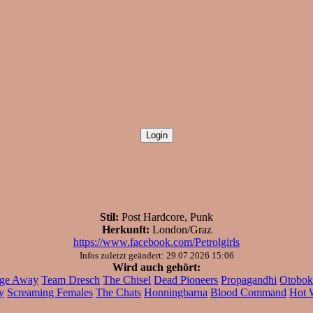
Stil:
Post Hardcore, Punk
Herkunft:
London/Graz
https://www.facebook.com/Petrolgirls
Infos zuletzt geändert: 29.07.2026 15:06
Wird auch gehört:
ge Away
Team Dresch
The Chisel
Dead Pioneers
Propagandhi
Otobok
y
Screaming Females
The Chats
Honningbarna
Blood Command
Hot 