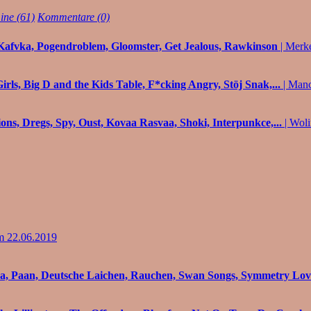
ine (61)
Kommentare (0)
 Kafvka, Pogendroblem, Gloomster, Get Jealous, Rawkinson
| Merk
rls, Big D and the Kids Table, F*cking Angry, Stöj Snak,...
| Manc
ions, Dregs, Spy, Oust, Kovaa Rasvaa, Shoki, Interpunkce,...
| Woli
m 22.06.2019
da, Paan, Deutsche Laichen, Rauchen, Swan Songs, Symmetry Love