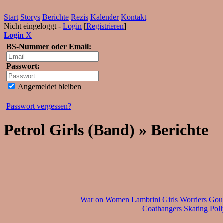
Start
Storys
Berichte
Rezis
Kalender
Kontakt
Nicht eingeloggt -
Login
[
Registrieren
]
Login
X
BS-Nummer oder Email:
Passwort:
Angemeldet bleiben
Passwort vergessen?
Petrol Girls (Band) » Berichte
War on Women
Lambrini Girls
Worriers
Gou
Coathangers
Skating Poll