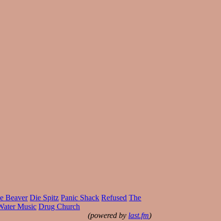
e Beaver
Die Spitz
Panic Shack
Refused
The
Water Music
Drug Church
(powered by
last.fm
)