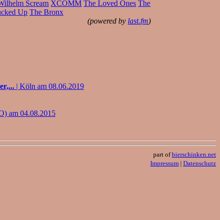
Wilhelm Scream
XCOMM
The Loved Ones
The
ucked Up
The Bronx
(powered by
last.fm
)
r,...
| Köln am 08.06.2019
O) am 04.08.2015
part of
bierschinken.net
Impressum
|
Datenschutz