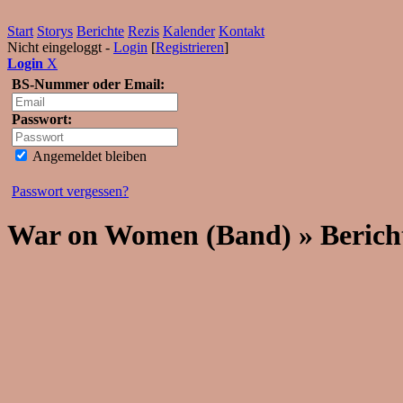
Start
Storys
Berichte
Rezis
Kalender
Kontakt
Nicht eingeloggt -
Login
[
Registrieren
]
Login
X
BS-Nummer oder Email:
Passwort:
Angemeldet bleiben
Passwort vergessen?
War on Women (Band) » Berich