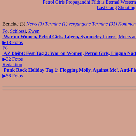
Petrol Girls
Propagandhi
Filth is Eternal
Western
Last Gang
Shooting
Berichte (3)
News (3)
Termine (1)
vergangene Termine (31)
Komment
Fö
,
Schlossi
,
Zwen
War on Women, Petrol Girls, Lügen, Symmetry Lover
| Moers a
▶18 Fotos
Fö
AZ bleibt! Fest Tag 2: War on Women, Petrol Girls, Lingua Na
▶32 Fotos
Redaktion
Punk Rock Holiday Tag 1: Flogging Molly, Against Me!, Anti-F
▶56 Fotos