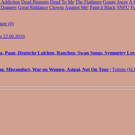
 Addiction
Dead Pioneers
Dead To Me
The Flatliners
Gouge Away
A 
 Daggers
Good Riddance
Clowns
Against Me!
Paint it Black
SNFU
F
are (0)
m 22.06.2019
da, Paan, Deutsche Laichen, Rauchen, Swan Songs, Symmetry Love
lag, Misconduct, War on Women, Astpai, Not On Tour
| Tolmin (SL