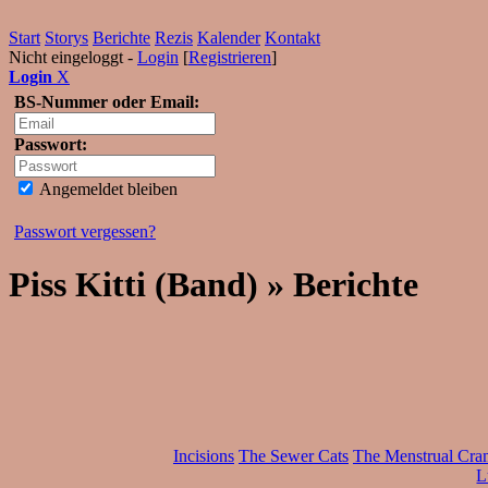
Start
Storys
Berichte
Rezis
Kalender
Kontakt
Nicht eingeloggt -
Login
[
Registrieren
]
Login
X
BS-Nummer oder Email:
Passwort:
Angemeldet bleiben
Passwort vergessen?
Piss Kitti (Band) » Berichte
Incisions
The Sewer Cats
The Menstrual Cra
L