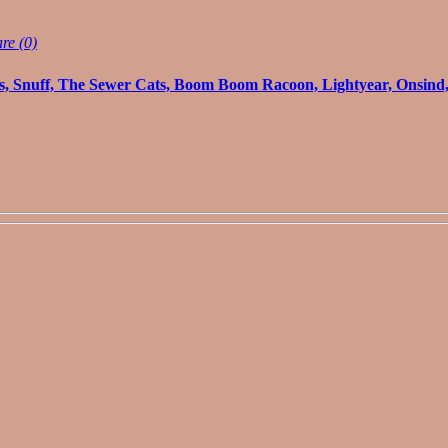
e (0)
s, Snuff, The Sewer Cats, Boom Boom Racoon, Lightyear, Onsind,.