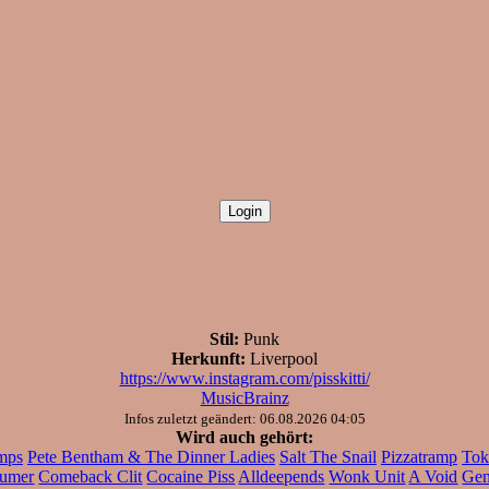
Stil:
Punk
Herkunft:
Liverpool
https://www.instagram.com/pisskitti/
MusicBrainz
Infos zuletzt geändert: 06.08.2026 04:05
Wird auch gehört:
mps
Pete Bentham & The Dinner Ladies
Salt The Snail
Pizzatramp
Tok
umer
Comeback Clit
Cocaine Piss
Alldeepends
Wonk Unit
A Void
Ge