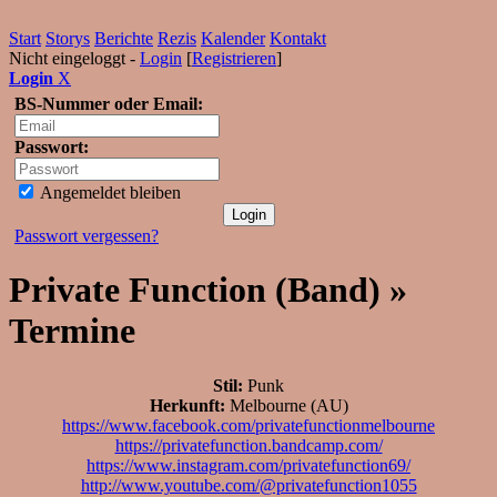
Start
Storys
Berichte
Rezis
Kalender
Kontakt
Nicht eingeloggt -
Login
[
Registrieren
]
Login
X
BS-Nummer oder Email:
Passwort:
Angemeldet bleiben
Passwort vergessen?
Private Function (Band) »
Termine
Stil:
Punk
Herkunft:
Melbourne (AU)
https://www.facebook.com/privatefunctionmelbourne
https://privatefunction.bandcamp.com/
https://www.instagram.com/privatefunction69/
http://www.youtube.com/@privatefunction1055