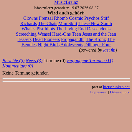
MusicBrainz
Infos zuletzt geändert: 19.07.2026 08:37
Wird auch gehört:
Clowns
Frenzal Rhomb
Cosmic Psychos
Stiff
Richards
The Chats
Mini Skirt
These New South
Whales
Pist Idiots
The Living End
Descendents
Screeching Weasel
Hard-Ons
Teen Jesus and the Jean
Teasers
Dead Pioneers
Propagandhi
The Bronx
The
Bennies
Night Birds
Adolescents
Dillinger Four
(powered by
last.fm
)
Berichte (5)
News (3)
Termine (0)
vergangene Termine (11)
Kommentare (0)
Keine Termine gefunden
part of
bierschinken.net
Impressum
|
Datenschutz