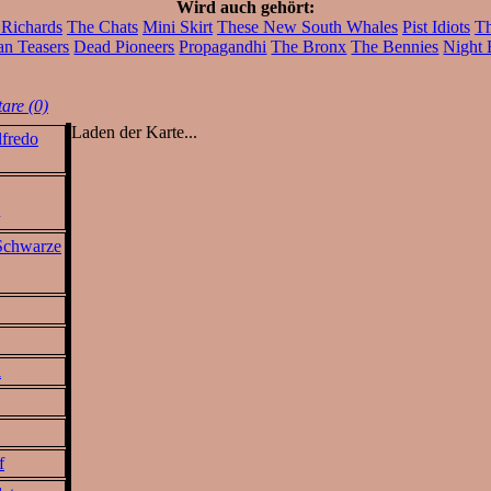
Wird auch gehört:
f Richards
The Chats
Mini Skirt
These New South Whales
Pist Idiots
Th
an Teasers
Dead Pioneers
Propagandhi
The Bronx
The Bennies
Night 
re (0)
Laden der Karte...
fredo
k
 Schwarze
i
f