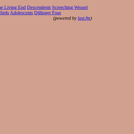
e Living End
Descendents
Screeching Weasel
Birds
Adolescents
Dillinger Four
(powered by
last.fm
)