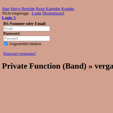
Start
Storys
Berichte
Rezis
Kalender
Kontakt
Nicht eingeloggt -
Login
[
Registrieren
]
Login
X
BS-Nummer oder Email:
Passwort:
Angemeldet bleiben
Passwort vergessen?
Private Function (Band) » verg