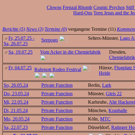
Clowns
Frenzal Rhomb
Cosmic Psychos
Stif
Hard-Ons
Teen Jesus and the Je
Berichte (5)
News (3)
Termine (0)
vergangene Termine (11)
Kommenta
Fr, 25.07.25 -
Selters-Münster,
Lago Al
Seepogo
Sa, 26.07.25
Sa, 19.07.25
Vom Acker in die Chemiefabrik
Dresden,
Chemiefabri
Fr, 04.07.25
Hünxe,
Flugplatz
Ruhrpott Rodeo Festival
Heide
So, 26.05.24
Private Function
Berlin,
Lark
Do, 23.05.24
Private Function
Münster,
Gleis 22
Mi, 22.05.24
Private Function
Karlsruhe,
Alte Hackere
Di, 21.05.24
Private Function
München,
Kranhalle
Mo, 20.05.24
Private Function
Köln,
MTC
Sa, 22.07.23
Private Function
Düsseldorf,
Ratinger Ho