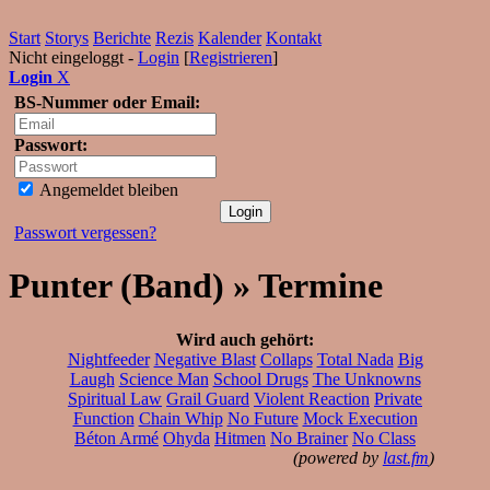
Start
Storys
Berichte
Rezis
Kalender
Kontakt
Nicht eingeloggt -
Login
[
Registrieren
]
Login
X
BS-Nummer oder Email:
Passwort:
Angemeldet bleiben
Passwort vergessen?
Punter (Band) » Termine
Wird auch gehört:
Nightfeeder
Negative Blast
Collaps
Total Nada
Big
Laugh
Science Man
School Drugs
The Unknowns
Spiritual Law
Grail Guard
Violent Reaction
Private
Function
Chain Whip
No Future
Mock Execution
Béton Armé
Ohyda
Hitmen
No Brainer
No Class
(powered by
last.fm
)