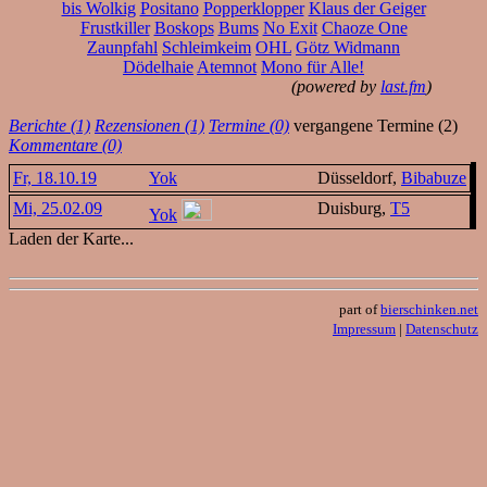
bis Wolkig
Positano
Popperklopper
Klaus der Geiger
Frustkiller
Boskops
Bums
No Exit
Chaoze One
Zaunpfahl
Schleimkeim
OHL
Götz Widmann
Dödelhaie
Atemnot
Mono für Alle!
(powered by
last.fm
)
Berichte (1)
Rezensionen (1)
Termine (0)
vergangene Termine (2)
Kommentare (0)
Fr, 18.10.19
Yok
Düsseldorf,
Bibabuze
Mi, 25.02.09
Duisburg,
T5
Yok
Laden der Karte...
part of
bierschinken.net
Impressum
|
Datenschutz