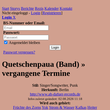
Start
Storys
Berichte
Rezis
Kalender
Kontakt
Nicht eingeloggt -
Login
[
Registrieren
]
Login
X
BS-Nummer oder Email:
Passwort:
Angemeldet bleiben
Passwort vergessen?
Quetschenpaua (Band) »
vergangene Termine
Stil:
Singer/Songwriter, Punk
Herkunft:
Berlin
http://www.ab-dafuer-records.de
Infos zuletzt geändert: 02.08.2026 11:18
Wird auch gehört:
Früchte des Zorns
Yok
Strom & Wasser
Kafkas
Heiter