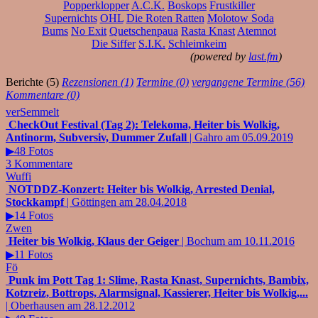
Popperklopper
A.C.K.
Boskops
Frustkiller
Supernichts
OHL
Die Roten Ratten
Molotow Soda
Bums
No Exit
Quetschenpaua
Rasta Knast
Atemnot
Die Siffer
S.I.K.
Schleimkeim
(powered by
last.fm
)
Berichte (5)
Rezensionen (1)
Termine (0)
vergangene Termine (56)
Kommentare (0)
verSemmelt
CheckOut Festival (Tag 2): Telekoma, Heiter bis Wolkig,
Antinorm, Subversiv, Dummer Zufall
| Gahro am 05.09.2019
▶48 Fotos
3 Kommentare
Wuffi
NOTDDZ-Konzert: Heiter bis Wolkig, Arrested Denial,
Stockkampf
| Göttingen am 28.04.2018
▶14 Fotos
Zwen
Heiter bis Wolkig, Klaus der Geiger
| Bochum am 10.11.2016
▶11 Fotos
Fö
Punk im Pott Tag 1: Slime, Rasta Knast, Supernichts, Bambix,
Kotzreiz, Bottrops, Alarmsignal, Kassierer, Heiter bis Wolkig,...
| Oberhausen am 28.12.2012