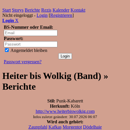
Start
Storys
Berichte
Rezis
Kalender
Kontakt
Nicht eingeloggt -
Login
[
Registrieren
]
Login
X
BS-Nummer oder Email:
Passwort:
Angemeldet bleiben
Passwort vergessen?
Heiter bis Wolkig (Band) »
Berichte
Stil:
Punk-Kabarett
Herkunft:
Köln
http://www.heiterbiswolkig.com
Infos zuletzt geändert: 30.07.2026 06:07
Wird auch gehört:
Zaunpfahl
Kafkas
Morgentot
Dödelhaie