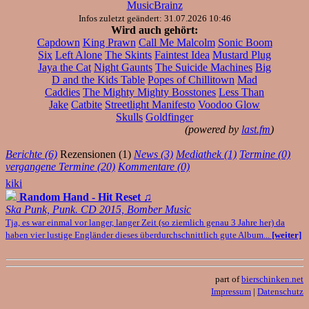
MusicBrainz
Infos zuletzt geändert: 31.07.2026 10:46
Wird auch gehört:
Capdown
King Prawn
Call Me Malcolm
Sonic Boom
Six
Left Alone
The Skints
Faintest Idea
Mustard Plug
Jaya the Cat
Night Gaunts
The Suicide Machines
Big
D and the Kids Table
Popes of Chillitown
Mad
Caddies
The Mighty Mighty Bosstones
Less Than
Jake
Catbite
Streetlight Manifesto
Voodoo Glow
Skulls
Goldfinger
(powered by
last.fm
)
Berichte (6)
Rezensionen (1)
News (3)
Mediathek (1)
Termine (0)
vergangene Termine (20)
Kommentare (0)
kiki
Random Hand - Hit Reset
♫
Ska Punk, Punk. CD 2015, Bomber Music
Tja, es war einmal vor langer, langer Zeit (so ziemlich genau 3 Jahre her) da
haben vier lustige Engländer dieses überdurchschnittlich gute Album...
[weiter]
part of
bierschinken.net
Impressum
|
Datenschutz