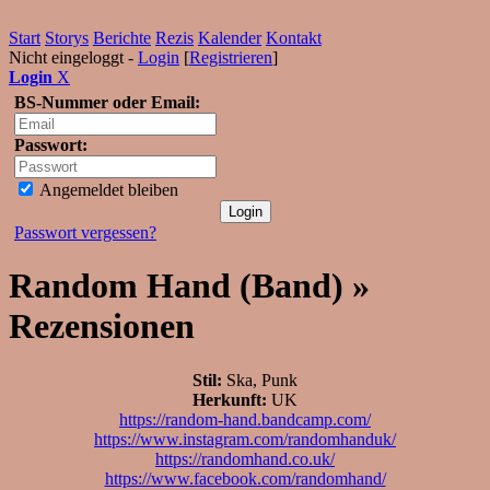
Start
Storys
Berichte
Rezis
Kalender
Kontakt
Nicht eingeloggt -
Login
[
Registrieren
]
Login
X
BS-Nummer oder Email:
Passwort:
Angemeldet bleiben
Passwort vergessen?
Random Hand (Band) »
Rezensionen
Stil:
Ska, Punk
Herkunft:
UK
https://random-hand.bandcamp.com/
https://www.instagram.com/randomhanduk/
https://randomhand.co.uk/
https://www.facebook.com/randomhand/