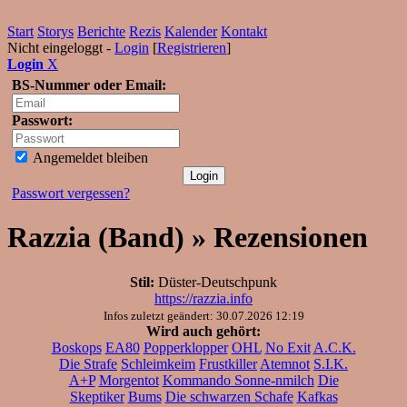
Start
Storys
Berichte
Rezis
Kalender
Kontakt
Nicht eingeloggt -
Login
[
Registrieren
]
Login
X
BS-Nummer oder Email:
Passwort:
Angemeldet bleiben
Passwort vergessen?
Razzia (Band) » Rezensionen
Stil:
Düster-Deutschpunk
https://razzia.info
Infos zuletzt geändert: 30.07.2026 12:19
Wird auch gehört:
Boskops
EA80
Popperklopper
OHL
No Exit
A.C.K.
Die Strafe
Schleimkeim
Frustkiller
Atemnot
S.I.K.
A+P
Morgentot
Kommando Sonne-nmilch
Die
Skeptiker
Bums
Die schwarzen Schafe
Kafkas