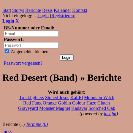
Start
Storys
Berichte
Rezis
Kalender
Kontakt
Nicht eingeloggt -
Login
[
Registrieren
]
Login
X
BS-Nummer oder Email:
Passwort:
Angemeldet bleiben
Passwort vergessen?
Red Desert (Band) » Berichte
Wird auch gehört:
Truckfighters
Stoned Jesus
Kal-El
Mountain Witch
Red Fang
Orange Goblin
Colour Haze
Clutch
Graveyard
Monster Magnet
Kadavar
Scorched Oak
(powered by
last.fm
)
Berichte (1)
Termine (0)
mrks