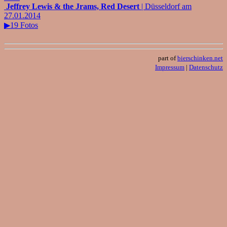
Jeffrey Lewis & the Jrams, Red Desert
| Düsseldorf am
27.01.2014
▶19 Fotos
part of
bierschinken.net
Impressum
|
Datenschutz