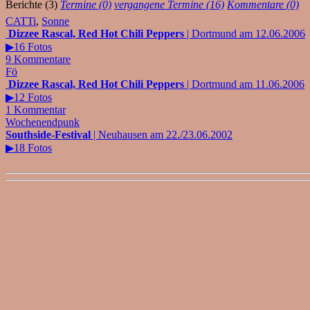
Berichte (3)
Termine (0)
vergangene Termine (16)
Kommentare (0)
CATTi
,
Sonne
Dizzee Rascal, Red Hot Chili Peppers
| Dortmund am 12.06.2006
▶16 Fotos
9 Kommentare
Fö
Dizzee Rascal, Red Hot Chili Peppers
| Dortmund am 11.06.2006
▶12 Fotos
1 Kommentar
Wochenendpunk
Southside-Festival
| Neuhausen am 22./23.06.2002
▶18 Fotos