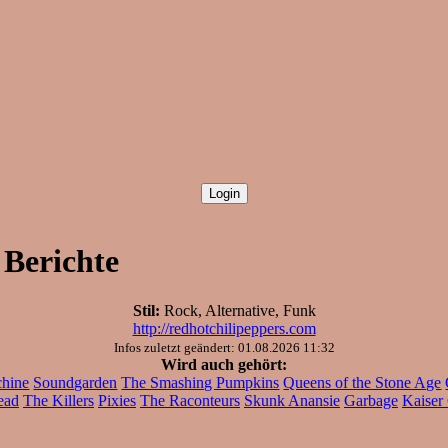
 Berichte
Stil:
Rock, Alternative, Funk
http://redhotchilipeppers.com
Infos zuletzt geändert: 01.08.2026 11:32
Wird auch gehört:
chine
Soundgarden
The Smashing Pumpkins
Queens of the Stone Age
ead
The Killers
Pixies
The Raconteurs
Skunk Anansie
Garbage
Kaiser