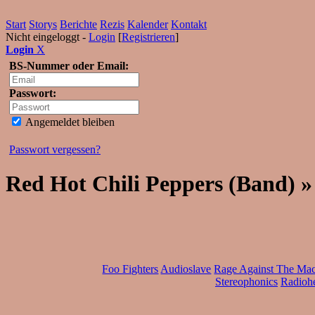
Start
Storys
Berichte
Rezis
Kalender
Kontakt
Nicht eingeloggt -
Login
[
Registrieren
]
Login
X
BS-Nummer oder Email:
Passwort:
Angemeldet bleiben
Passwort vergessen?
Red Hot Chili Peppers (Band) »
Foo Fighters
Audioslave
Rage Against The Ma
Stereophonics
Radioh