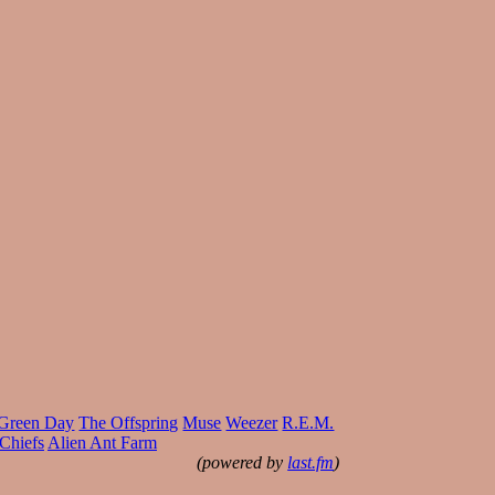
Green Day
The Offspring
Muse
Weezer
R.E.M.
 Chiefs
Alien Ant Farm
(powered by
last.fm
)