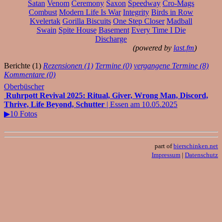
Satan
Venom
Ceremony
Saxon
Speedway
Cro-Mags
Combust
Modern Life Is War
Integrity
Birds in Row
Kvelertak
Gorilla Biscuits
One Step Closer
Madball
Swain
Spite House
Basement
Every Time I Die
Discharge
(powered by
last.fm
)
Berichte (1)
Rezensionen (1)
Termine (0)
vergangene Termine (8)
Kommentare (0)
Oberbüscher
Ruhrpott Revival 2025: Ritual, Giver, Wrong Man, Discord,
Thrive, Life Beyond, Schutter
| Essen am 10.05.2025
▶10 Fotos
part of
bierschinken.net
Impressum
|
Datenschutz