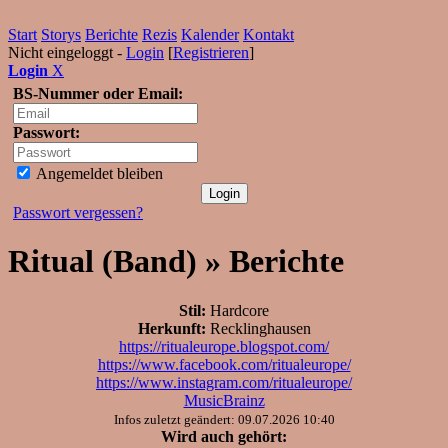
Start
Storys
Berichte
Rezis
Kalender
Kontakt
Nicht eingeloggt -
Login
[
Registrieren
]
Login
X
BS-Nummer oder Email:
Passwort:
Angemeldet bleiben
Passwort vergessen?
Ritual (Band) » Berichte
Stil:
Hardcore
Herkunft:
Recklinghausen
https://ritualeurope.blogspot.com/
https://www.facebook.com/ritualeurope/
https://www.instagram.com/ritualeurope/
MusicBrainz
Infos zuletzt geändert: 09.07.2026 10:40
Wird auch gehört: