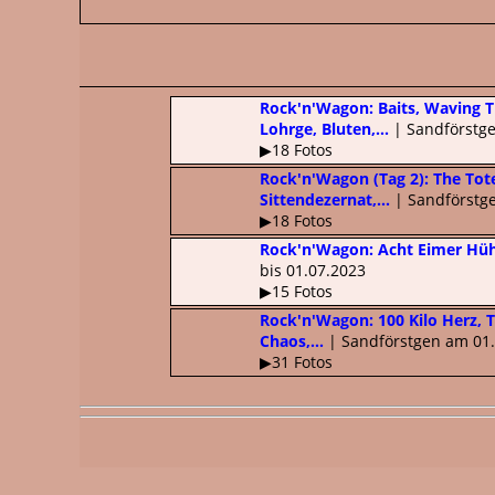
Rock'n'Wagon: Baits, Waving T
Lohrge, Bluten,...
| Sandförstge
▶18 Fotos
Rock'n'Wagon (Tag 2): The Tot
Sittendezernat,...
| Sandförstg
▶18 Fotos
Rock'n'Wagon: Acht Eimer Hüh
bis 01.07.2023
▶15 Fotos
Rock'n'Wagon: 100 Kilo Herz, T
Chaos,...
| Sandförstgen am 01
▶31 Fotos