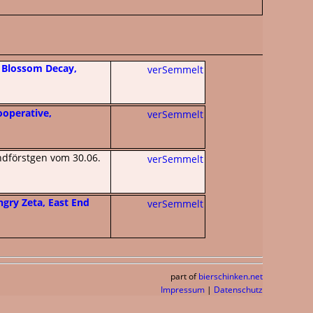
, Blossom Decay,
verSemmelt
ooperative,
verSemmelt
dförstgen vom 30.06.
verSemmelt
ngry Zeta, East End
verSemmelt
part of
bierschinken.net
Impressum
|
Datenschutz