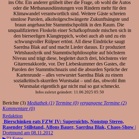
ins Ohr. Ein anderer grübelt über die Frage, ob wohl die Autos
oder die Methanausdünstungen von Rindern mehr für den
Klimawandel verantwortlich sind. Weitere Gäste schreien
sinnlose Parolen, alkoholgeschwängerte Zukunftsängste und
braun angehauchte Stammtischpolitik in den Raum. Die
unqualifizierten Floskeln einer Schafkopfrunde mischen sich in
den bierseeligen Klangteppich, wobei auch ab und zu ein
schwungvoller Rülpser ertönt. All diese Eindrücke saugt
Saerdna Blak auf und macht Lieder daraus. Er produziert
Wirtshauslyrik und Stammtischphilosophie auf höchstem
Niveau und trägt diese, begleitet durch drei, höchstens vier
Gitarrenakkorde, vor. Der Liebeskummer des Gastes, die
Parolen der Stammtischnazis und die absurden Sprüche der
Kartenrunde – alles verwurstet Saerdna Blak zu einem
sozialkritisch-skurrilen Wurstsalat – und das, obwohl ihm
Wurstsalat eigentlich gar nicht mal so gut schmeckt.
Infos zuletzt geändert: 11.06.2025 05:50
Berichte (3)
Mediathek (1)
Termine (0)
vergangene Termine (2)
Kommentare (0)
Redaktion
Bierschinken eats FZW IV: Supernichts, Nonstop Stereo,
Rasender Stillstand, Alfons Bauer, Saerdna Blak, Chaos-Show
|
Dortmund am 08.11.2012
▶72 Fotos