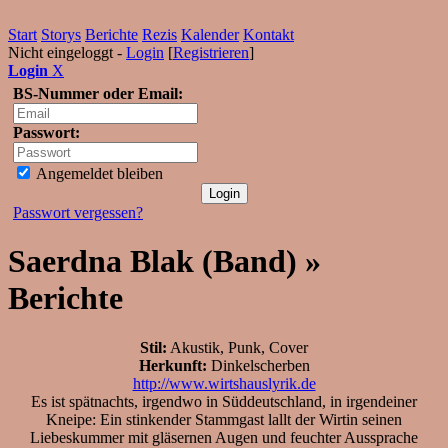
Start
Storys
Berichte
Rezis
Kalender
Kontakt
Nicht eingeloggt -
Login
[
Registrieren
]
Login
X
BS-Nummer oder Email:
Passwort:
Angemeldet bleiben
Passwort vergessen?
Saerdna Blak (Band) »
Berichte
Stil:
Akustik, Punk, Cover
Herkunft:
Dinkelscherben
http://www.wirtshauslyrik.de
Es ist spätnachts, irgendwo in Süddeutschland, in irgendeiner
Kneipe: Ein stinkender Stammgast lallt der Wirtin seinen
Liebeskummer mit gläsernen Augen und feuchter Aussprache