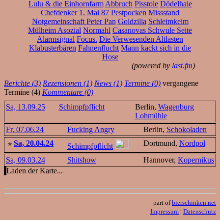
Lulu & die Einhornfarm
Abbruch
Pisstole
Dödelhaie
Chefdenker
1. Mai 87
Pestpocken
Missstand
Notgemeinschaft Peter Pan
Goldzilla
Schleimkeim
Mülheim Asozial
Normahl
Casanovas Schwule Seite
Alarmsignal
Focus.
Die Verwesenden Altlasten
Klabusterbären
Fahnenflucht
Mann kackt sich in die
Hose
(powered by
last.fm
)
Berichte (3)
Rezensionen (1)
News (1)
Termine (0)
vergangene
Termine (4)
Kommentare (0)
Sa, 13.09.25
Schimpfpflicht
Berlin,
Wagenburg
Lohmühle
Fr, 07.06.24
Fucking Angry
Berlin,
Schokoladen
Sa, 20.04.24
Dortmund,
Nordpol
Schimpfpflicht
Sa, 09.03.24
Shitshow
Hannover,
Kopernikus
Laden der Karte...
part of
bierschinken.net
Impressum
|
Datenschutz