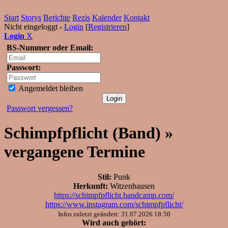
Start
Storys
Berichte
Rezis
Kalender
Kontakt
Nicht eingeloggt -
Login
[
Registrieren
]
Login
X
BS-Nummer oder Email:
Passwort:
Angemeldet bleiben
Passwort vergessen?
Schimpfpflicht (Band) »
vergangene Termine
Stil:
Punk
Herkunft:
Witzenhausen
https://schimpfpflicht.bandcamp.com/
https://www.instagram.com/schimpfpflicht/
Infos zuletzt geändert: 31.07.2026 18:50
Wird auch gehört: