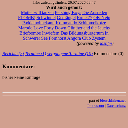
Infos zuletzt geändert: 20.07.2026 09:47
Wird auch gehört:
Mutter will tanzen
Pershing Boys
Die Ausreden
FLOMB!
Schwindel
Gedrängel
Ernte 77
OK Nein
Paddelnohnekanu
Kommando Schimmelkotze
Marode
Love Forty Down
Günther and the Jauchs
Briefbombe
Inwiefern
Das Bildungsbürgertum
In
Schwerer See
Fornhorst
Angora Club
Zystem
(powered by
last.fm
)
Berichte (2)
Termine (1)
vergangene Termine (10)
Kommentare (0)
Kommentare:
bisher keine Einträge
part of
bierschinken.net
Impressum
|
Datenschutz