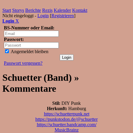
Start
Storys
Berichte
Rezis
Kalender
Kontakt
Nicht eingeloggt -
Login
[
Registrieren
]
Login
X
BS-Nummer oder Email:
Passwort:
Angemeldet bleiben
Passwort vergessen?
Schuetter (Band) »
Kommentare
Stil:
DIY Punk
Herkunft:
Hamburg
https://schuetterpunk.net
https://punkstodon.de/@schuetter
https://schuetter.bandcamp.com/
MusicBrainz