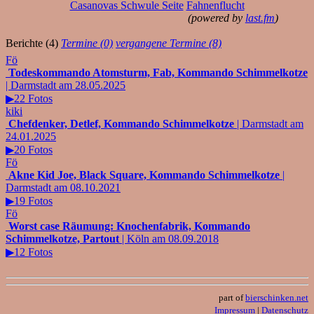
Casanovas Schwule Seite
Fahnenflucht
(powered by
last.fm
)
Berichte (4)
Termine (0)
vergangene Termine (8)
Fö
Todeskommando Atomsturm, Fab, Kommando Schimmelkotze
| Darmstadt am 28.05.2025
▶22 Fotos
kiki
Chefdenker, Detlef, Kommando Schimmelkotze
| Darmstadt am
24.01.2025
▶20 Fotos
Fö
Akne Kid Joe, Black Square, Kommando Schimmelkotze
|
Darmstadt am 08.10.2021
▶19 Fotos
Fö
Worst case Räumung: Knochenfabrik, Kommando
Schimmelkotze, Partout
| Köln am 08.09.2018
▶12 Fotos
part of
bierschinken.net
Impressum
|
Datenschutz