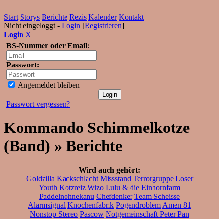
Start
Storys
Berichte
Rezis
Kalender
Kontakt
Nicht eingeloggt -
Login
[
Registrieren
]
Login
X
BS-Nummer oder Email:
Passwort:
Angemeldet bleiben
Passwort vergessen?
Kommando Schimmelkotze
(Band) » Berichte
Wird auch gehört:
Goldzilla
Kackschlacht
Missstand
Terrorgruppe
Loser
Youth
Kotzreiz
Wizo
Lulu & die Einhornfarm
Paddelnohnekanu
Chefdenker
Team Scheisse
Alarmsignal
Knochenfabrik
Pogendroblem
Amen 81
Nonstop Stereo
Pascow
Notgemeinschaft Peter Pan