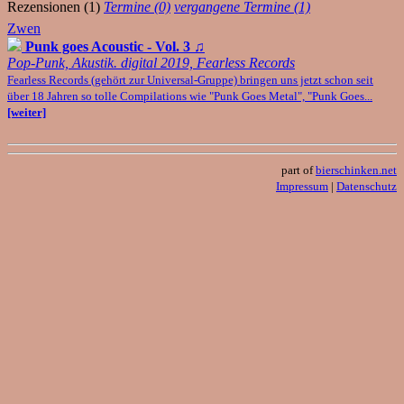
Rezensionen (1)
Termine (0)
vergangene Termine (1)
Zwen
Punk goes Acoustic - Vol. 3
♫
Pop-Punk, Akustik. digital 2019, Fearless Records
Fearless Records (gehört zur Universal-Gruppe) bringen uns jetzt schon seit
über 18 Jahren so tolle Compilations wie "Punk Goes Metal", "Punk Goes...
[weiter]
part of
bierschinken.net
Impressum
|
Datenschutz