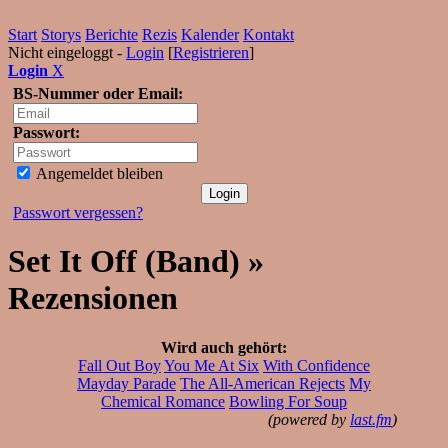
Start
Storys
Berichte
Rezis
Kalender
Kontakt
Nicht eingeloggt -
Login
[
Registrieren
]
Login
X
BS-Nummer oder Email:
Passwort:
Angemeldet bleiben
Passwort vergessen?
Set It Off (Band) »
Rezensionen
Wird auch gehört:
Fall Out Boy
You Me At Six
With Confidence
Mayday Parade
The All-American Rejects
My
Chemical Romance
Bowling For Soup
(powered by
last.fm
)