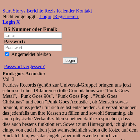
Start
Storys
Berichte
Rezis
Kalender
Kontakt
Nicht eingeloggt -
Login
[
Registrieren
]
Login
X
BS-Nummer oder Email:
Passwort:
Angemeldet bleiben
Passwort vergessen?
Punk goes Acoustic:
Vol. 3
Fearless Records (gehört zur Universal-Gruppe) bringen uns jetzt
schon seit über 18 Jahren so tolle Compilations wie "Punk Goes
Metal", "Punk Goes 90s", "Punk Goes Pop", "Punk Goes
Christmas" und eben "Punk Goes Acoustic", ob Mensch sowas
braucht, muss jede*r für sich selbst entscheiden. Universal brauchen
das jedenfalls um ihre Kassen zu füllen und sowohl Streaming, als
auch physische Verkaufszahlen scheinen dafür zu sprechen, dass
dies auch bestens funktioniert. Soweit zum Hintergrund, ich glaube,
einige von euch haben jetzt wahrscheinlich schon die Kotze auf dem
Shirt. Ich bin, was das angeht, aber mittlerweile einfach zu