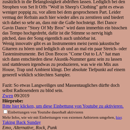
zusätzlich in die Belanglosigkeit abdriften lassen. Lediglich bei den
Strophen von Set It Offs "Wolf in Sheep's Clothing" geht es etwas
weniger poppig zu, vor allem bei dem gesprochenen Part. Leider
vermag der Refrain auch hier wieder alles zu zerstören und biedert
sich dabei so sehr an, dass mir die Galle hochsteigt. Bei Dance
Gavin Dance "Story Of My Bros" wird dann immerhin ein bisschen
das Tempo hochgedreht, dafür ist die Stimme so nervig high
pitched, dass der Song eigentlich auch unhörbar ist.
Wenig innovativ gibt es an Instrumenten meist (semi-)akustische
Gitarren zu hören und lediglich ab und an mal ein paar Streich- oder
Tasteninstrumente. Bei Don Brocos "Come Out to LA" hat man
sich dann entschieden diese Akustik-Nummer ganz sein zu lassen
und stattdessen irgendwas zu produzieren, was wie ein Mix aus
House, Trap und Ambient klingt. Der absolute Tiefpunkt auf einem
generell wirklich schlechten Sampler.
Fazit: So etwas Langweiliges und Massentaugliches dürfte doch
selbst Radiosendern zu blöd sein.
Zwen
09/2019
Hörprobe:
Bitte hier klicken, um diese Einbettung von Youtube zu aktivieren.
Einbettungen von Youtube dauerhaft aktivieren
Mehr Infos, wie wir mit Einbettungen von externen Anbietern umgehen,
hier
.
Taking Back Sunday
Emo, Alternative, Rock, Punk