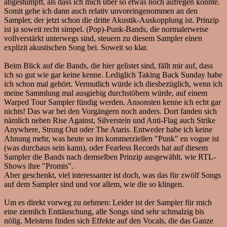
abgestumpft, als dass ich mich über so etwas noch aufregen könnte.
Somit gehe ich dann auch relativ unvoreingenommen an den
Sampler, der jetzt schon die dritte Akustik-Auskopplung ist. Prinzip
ist ja soweit recht simpel. (Pop)-Punk-Bands, die normalerweise
vollverstärkt unterwegs sind, steuern zu diesem Sampler einen
explizit akustischen Song bei. Soweit so klar.
Beim Blick auf die Bands, die hier gelistet sind, fällt mir auf, dass
ich so gut wie gar keine kenne. Lediglich Taking Back Sunday habe
ich schon mal gehört. Vermutlich würde ich diesbezüglich, wenn ich
meine Sammlung mal ausgiebig durchstöbern würde, auf einem
Warped Tour Sampler fündig werden. Ansonsten kenne ich echt gar
nichts! Das war bei den Vorgängern noch anders. Dort fanden sich
nämlich neben Rise Against, Silverstein und Anti-Flag auch Strike
Anywhere, Strung Out oder The Ataris. Entweder habe ich keine
Ahnung mehr, was heute so im kommerziellen "Punk" en vogue ist
(was durchaus sein kann), oder Fearless Records hat auf diesem
Sampler die Bands nach demselben Prinzip ausgewählt, wie RTL-
Shows ihre "Promis".
Aber geschenkt, viel interessanter ist doch, was das für zwölf Songs
auf dem Sampler sind und vor allem, wie die so klingen.
Um es direkt vorweg zu nehmen: Leider ist der Sampler für mich
eine ziemlich Enttäuschung, alle Songs sind sehr schmalzig bis
nölig. Meistens finden sich Effekte auf den Vocals, die das Ganze