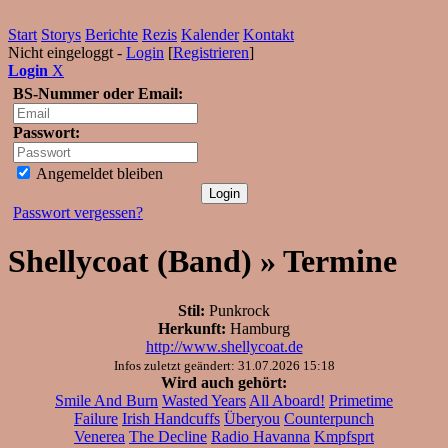
Start
Storys
Berichte
Rezis
Kalender
Kontakt
Nicht eingeloggt -
Login
[
Registrieren
]
Login
X
BS-Nummer oder Email:
Passwort:
Angemeldet bleiben
Passwort vergessen?
Shellycoat (Band) » Termine
Stil:
Punkrock
Herkunft:
Hamburg
http://www.shellycoat.de
Infos zuletzt geändert: 31.07.2026 15:18
Wird auch gehört:
Smile And Burn
Wasted Years
All Aboard!
Primetime
Failure
Irish Handcuffs
Überyou
Counterpunch
Venerea
The Decline
Radio Havanna
Kmpfsprt