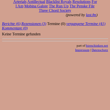
Arterials
Antillectual
Blacklist Royals
Resolutions
For
I Am
Mobina Galore
The Run Up
The Penske File
Three Chord Society
(powered by
last.fm
)
Berichte (6)
Rezensionen (3)
Termine (0)
vergangene Termine (41)
Kommentare (0)
Keine Termine gefunden
part of
bierschinken.net
Impressum
|
Datenschutz