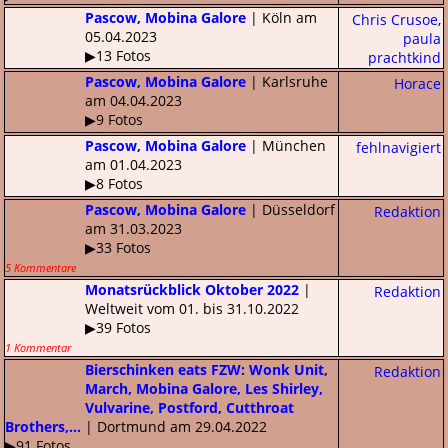
Pascow, Mobina Galore
| Köln am
Chris Crusoe
,
05.04.2023
paula
▶13 Fotos
prachtkind
Pascow, Mobina Galore
| Karlsruhe
Horace
am 04.04.2023
▶9 Fotos
Pascow, Mobina Galore
| München
fehlnavigiert
am 01.04.2023
▶8 Fotos
Pascow, Mobina Galore
| Düsseldorf
Redaktion
am 31.03.2023
▶33 Fotos
5 Kommentare
Monatsrückblick Oktober 2022
|
Redaktion
Weltweit vom 01. bis 31.10.2022
▶39 Fotos
1 Kommentar
Bierschinken eats FZW: Wonk Unit,
Redaktion
March, Mobina Galore, Les Shirley,
Vulvarine, Postford, Cutthroat
Brothers,...
| Dortmund am 29.04.2022
▶91 Fotos