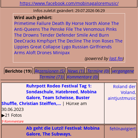
https://www.facebook.com/mobinagaloremusic/
Infos zuletzt geändert: 29.07.2026 06:29
Wird auch gehört:
Primetime Failure
Death By Horse
North Alone
The
Anti-Queens
The Penske File
The Venomous Pinks
The Drowns
Tender Defender
Smile And Burn
DeeCracks
Kmpfsprt
The Decline
The Iron Roses
The
Lippies
Great Collapse
Lygo
Russian Girlfriends
Arms Aloft
Drones
Minipax
(powered by
last.fm
)
Berichte (19)
Rezensionen (5)
News (1)
Termine (0)
vergangene
Termine (73)
Kommentare (0)
Ruhrpott Rodeo Festival Tag 1:
Roland der
Sondaschule, Hatebreed, Mobina
Voland
,
Galore, Team Scheisse, Buster
aintjustmusic
Shuffle, Christian Steiffen,...
| Hünxe am
30.06.2023
▶21 Fotos
9 Kommentare
Ab geht die Lutzi! Festival: Mobina
fehlnavigiert
Galore, The Subways,