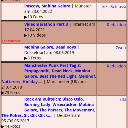
Pascow, Mobina Galore
| Münster
kiki
,
Schlossi
am 23.04.2022
▶10 Fotos
Videomarathon Part 3
| Internet am
Redaktion
17.04.2021
▶10 Videos
1 Kommentar
Mobina Galore, Dead Koys
|
Zwen
Düsseldorf am 08.06.2019
▶8 Fotos
Manchester Punk Fest Tag 3:
Redaktion
Propagandhi, Dead Neck, Mobina
Galore, Beat The Red Light, Meinhof,
Natterers, Holiday,...
| Manchester (UK) am
21.04.2018
▶73 Fotos
Rock am Kuhteich: Disco Oslo,
kiki
Burning Lady, Wisecräcker, Mobina
Galore, The Porters, The Movement,
The Pokes, SickSickSick,...
| Deutzen am
05./06.05.2017
▶44 Fotos