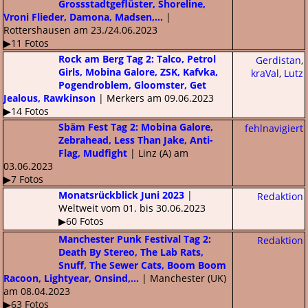
Grossstadtgeflüster, Shoreline,
Vroni Flieder, Damona, Madsen,...
|
Rottershausen am 23./24.06.2023
▶11 Fotos
Rock am Berg Tag 2: Talco, Petrol
Gerdistan
,
Girls, Mobina Galore, ZSK, Kafvka,
kraVal
,
Lutz
Pogendroblem, Gloomster, Get
Jealous, Rawkinson
| Merkers am 09.06.2023
▶14 Fotos
Sbäm Fest Tag 2: Mobina Galore,
fehlnavigiert
Zebrahead, Less Than Jake, Anti-
Flag, Mudfight
| Linz (A) am
03.06.2023
▶7 Fotos
Monatsrückblick Juni 2023
|
Redaktion
Weltweit vom 01. bis 30.06.2023
▶60 Fotos
Manchester Punk Festival Tag 2:
Redaktion
Death By Stereo, The Lab Rats,
Snuff, The Sewer Cats, Boom Boom
Racoon, Lightyear, Onsind,...
| Manchester (UK)
am 08.04.2023
▶63 Fotos