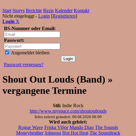
Start
Storys
Berichte
Rezis
Kalender
Kontakt
Nicht eingeloggt -
Login
[
Registrieren
]
Login
X
BS-Nummer oder Email:
Passwort:
Angemeldet bleiben
Passwort vergessen?
Shout Out Louds (Band) »
vergangene Termine
Stil:
Indie Rock
http://www.myspace.com/shoutoutlouds
Infos zuletzt geändert: 06.08.2026 08:09
Wird auch gehört:
Rogue Wave
Friska Viljor
Mando Diao
The Sounds
Moneybrother
Johnossi
Hot Hot Heat
The Soundtrack