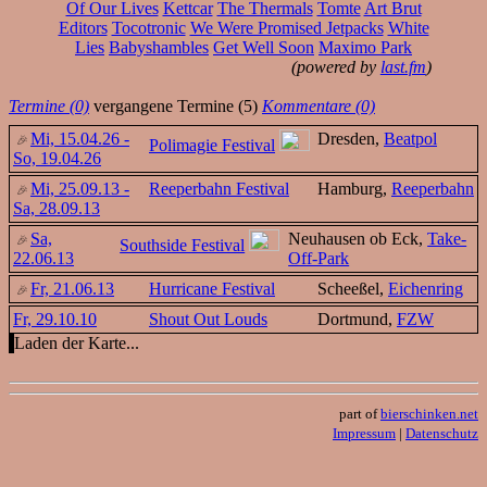
Of Our Lives
Kettcar
The Thermals
Tomte
Art Brut
Editors
Tocotronic
We Were Promised Jetpacks
White
Lies
Babyshambles
Get Well Soon
Maximo Park
(powered by
last.fm
)
Termine (0)
vergangene Termine (5)
Kommentare (0)
Mi, 15.04.26 -
Dresden,
Beatpol
Polimagie Festival
So, 19.04.26
Mi, 25.09.13 -
Reeperbahn Festival
Hamburg,
Reeperbahn
Sa, 28.09.13
Sa,
Neuhausen ob Eck,
Take-
Southside Festival
22.06.13
Off-Park
Fr, 21.06.13
Hurricane Festival
Scheeßel,
Eichenring
Fr, 29.10.10
Shout Out Louds
Dortmund,
FZW
Laden der Karte...
part of
bierschinken.net
Impressum
|
Datenschutz