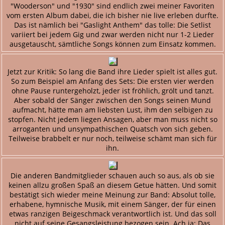
"Wooderson" und "1930" sind endlich zwei meiner Favoriten
vom ersten Album dabei, die ich bisher nie live erleben durfte.
Das ist nämlich bei "Gaslight Anthem" das tolle: Die Setlist
variiert bei jedem Gig und zwar werden nicht nur 1-2 Lieder
ausgetauscht, sämtliche Songs können zum Einsatz kommen.
Jetzt zur Kritik: So lang die Band ihre Lieder spielt ist alles gut.
So zum Beispiel am Anfang des Sets: Die ersten vier werden
ohne Pause runtergeholzt, jeder ist fröhlich, grölt und tanzt.
Aber sobald der Sänger zwischen den Songs seinen Mund
aufmacht, hätte man am liebsten Lust, ihm den selbigen zu
stopfen. Nicht jedem liegen Ansagen, aber man muss nicht so
arroganten und unsympathischen Quatsch von sich geben.
Teilweise brabbelt er nur noch, teilweise schämt man sich für
ihn.
Die anderen Bandmitglieder schauen auch so aus, als ob sie
keinen allzu großen Spaß an diesem Getue hätten. Und somit
bestätigt sich wieder meine Meinung zur Band: Absolut tolle,
erhabene, hymnische Musik, mit einem Sänger, der für einen
etwas ranzigen Beigeschmack verantwortlich ist. Und das soll
nicht auf seine Gesangsleistung bezogen sein. Ach ja: Das