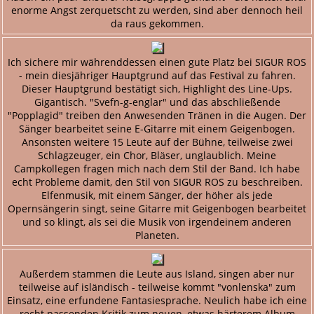
enorme Angst zerquetscht zu werden, sind aber dennoch heil
da raus gekommen.
Ich sichere mir währenddessen einen gute Platz bei SIGUR ROS
- mein diesjähriger Hauptgrund auf das Festival zu fahren.
Dieser Hauptgrund bestätigt sich, Highlight des Line-Ups.
Gigantisch. "Svefn-g-englar" und das abschließende
"Popplagid" treiben den Anwesenden Tränen in die Augen. Der
Sänger bearbeitet seine E-Gitarre mit einem Geigenbogen.
Ansonsten weitere 15 Leute auf der Bühne, teilweise zwei
Schlagzeuger, ein Chor, Bläser, unglaublich. Meine
Campkollegen fragen mich nach dem Stil der Band. Ich habe
echt Probleme damit, den Stil von SIGUR ROS zu beschreiben.
Elfenmusik, mit einem Sänger, der höher als jede
Opernsängerin singt, seine Gitarre mit Geigenbogen bearbeitet
und so klingt, als sei die Musik von irgendeinem anderen
Planeten.
Außerdem stammen die Leute aus Island, singen aber nur
teilweise auf isländisch - teilweise kommt "vonlenska" zum
Einsatz, eine erfundene Fantasiesprache. Neulich habe ich eine
recht passenden Kritik zum neuen, etwas härterem Album