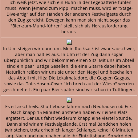
- ich weiß jetzt, wie sich ein Huhn in der Legebatterie fühlen
muss. Wenn jemand zum Pippi-machen muss, wird er "Stage-
Dive-artig" auf den Händen der anderen Festivalgäste durch
den Zug gereicht. Bewegen kann man sich nicht, sogar das
"Bier-zum-Mund-führen" stellt sich als Herausforderung
heraus.
In Ulm steigen wir dann um. Mein Rucksack ist zwar sauschwer,
aber man hält es aus. In Ulm ist der Zug dann sogar
überpünktlich und wir bekommen einen Sitz. Mit uns im Abteil
sind ein paar lustige Gesellen, die eine Gitarre dabei haben.
Natürlich reißen wir uns sie unter den Nagel und beschallen
das Abteil mit Hits: Die Lokalmatadore, die Geggen Gaggas,
sowie das Tote-Hosen-Cover "Ich brech auf der Wiesn" werden
geschmettert. Ein paar Bier später sind wir schon in Tuttlingen.
Es ist arschheiß. Shuttlebuse fahren nach Neuhausen ob Eck.
Nach knapp 15 Minuten anstehen haben wir einen Platz
ergattert. Der Bus fährt wiederum knapp eine viertel Stunde.
Dann sind wir am Festivalgelände. Erst mal Bändchen holen
(wir stehen, trotz erheblich langer Schlange, keine 10 Minuten
an). Nach und nach haben alle ihr Eintrittsband. So wird der