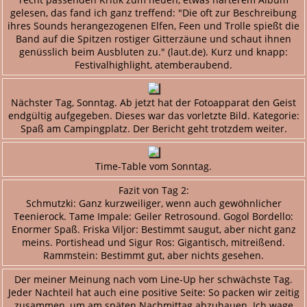
gelesen, das fand ich ganz treffend: "Die oft zur Beschreibung
ihres Sounds herangezogenen Elfen, Feen und Trolle spießt die
Band auf die Spitzen rostiger Gitterzäune und schaut ihnen
genüsslich beim Ausbluten zu." (laut.de). Kurz und knapp:
Festivalhighlight, atemberaubend.
Nächster Tag, Sonntag. Ab jetzt hat der Fotoapparat den Geist
endgültig aufgegeben. Dieses war das vorletzte Bild. Kategorie:
Spaß am Campingplatz. Der Bericht geht trotzdem weiter.
Time-Table vom Sonntag.
Fazit von Tag 2:
Schmutzki: Ganz kurzweiliger, wenn auch gewöhnlicher
Teenierock. Tame Impale: Geiler Retrosound. Gogol Bordello:
Enormer Spaß. Friska Viljor: Bestimmt saugut, aber nicht ganz
meins. Portishead und Sigur Ros: Gigantisch, mitreißend.
Rammstein: Bestimmt gut, aber nichts gesehen.
Der meiner Meinung nach vom Line-Up her schwächste Tag.
Jeder Nachteil hat auch eine positive Seite: So packen wir zeitig
zusammen, um am späten Nachmittag abzuhauen. Ich wage