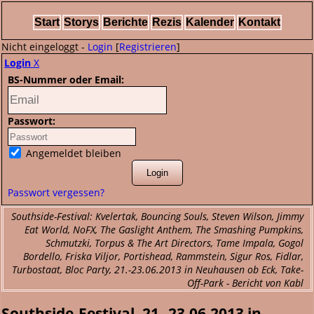
Start
Storys
Berichte
Rezis
Kalender
Kontakt
Nicht eingeloggt -
Login
[
Registrieren
]
Login
X
BS-Nummer oder Email:
Passwort:
Angemeldet bleiben
Passwort vergessen?
Southside-Festival: Kvelertak, Bouncing Souls, Steven Wilson, Jimmy
Eat World, NoFX, The Gaslight Anthem, The Smashing Pumpkins,
Schmutzki, Torpus & The Art Directors, Tame Impala, Gogol
Bordello, Friska Viljor, Portishead, Rammstein, Sigur Ros, Fidlar,
Turbostaat, Bloc Party, 21.-23.06.2013 in Neuhausen ob Eck, Take-
Off-Park - Bericht von Kabl
Southside-Festival, 21.-23.06.2013 in