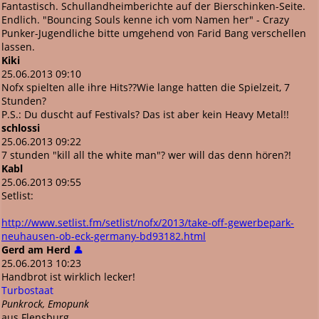
Fantastisch. Schullandheimberichte auf der Bierschinken-Seite.
Endlich. "Bouncing Souls kenne ich vom Namen her" - Crazy
Punker-Jugendliche bitte umgehend von Farid Bang verschellen
lassen.
Kiki
25.06.2013 09:10
Nofx spielten alle ihre Hits??Wie lange hatten die Spielzeit, 7
Stunden?
P.S.: Du duscht auf Festivals? Das ist aber kein Heavy Metal!!
schlossi
25.06.2013 09:22
7 stunden "kill all the white man"? wer will das denn hören?!
Kabl
25.06.2013 09:55
Setlist:
http://www.setlist.fm/setlist/nofx/2013/take-off-gewerbepark-
neuhausen-ob-eck-germany-bd93182.html
Gerd am Herd
👤
25.06.2013 10:23
Handbrot ist wirklich lecker!
Turbostaat
Punkrock, Emopunk
aus Flensburg