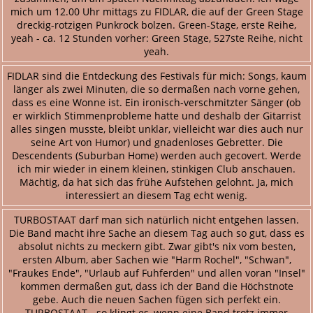
mich um 12.00 Uhr mittags zu FIDLAR, die auf der Green Stage
dreckig-rotzigen Punkrock bolzen. Green-Stage, erste Reihe,
yeah - ca. 12 Stunden vorher: Green Stage, 527ste Reihe, nicht
yeah.
FIDLAR sind die Entdeckung des Festivals für mich: Songs, kaum
länger als zwei Minuten, die so dermaßen nach vorne gehen,
dass es eine Wonne ist. Ein ironisch-verschmitzter Sänger (ob
er wirklich Stimmenprobleme hatte und deshalb der Gitarrist
alles singen musste, bleibt unklar, vielleicht war dies auch nur
seine Art von Humor) und gnadenloses Gebretter. Die
Descendents (Suburban Home) werden auch gecovert. Werde
ich mir wieder in einem kleinen, stinkigen Club anschauen.
Mächtig, da hat sich das frühe Aufstehen gelohnt. Ja, mich
interessiert an diesem Tag echt wenig.
TURBOSTAAT darf man sich natürlich nicht entgehen lassen.
Die Band macht ihre Sache an diesem Tag auch so gut, dass es
absolut nichts zu meckern gibt. Zwar gibt's nix vom besten,
ersten Album, aber Sachen wie "Harm Rochel", "Schwan",
"Fraukes Ende", "Urlaub auf Fuhferden" und allen voran "Insel"
kommen dermaßen gut, dass ich der Band die Höchstnote
gebe. Auch die neuen Sachen fügen sich perfekt ein.
TURBOSTAAT - so klingt es, wenn eine Band trotz immer