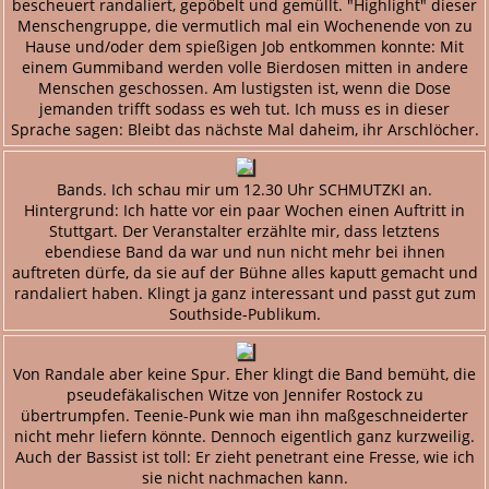
bescheuert randaliert, gepöbelt und gemüllt. "Highlight" dieser
Menschengruppe, die vermutlich mal ein Wochenende von zu
Hause und/oder dem spießigen Job entkommen konnte: Mit
einem Gummiband werden volle Bierdosen mitten in andere
Menschen geschossen. Am lustigsten ist, wenn die Dose
jemanden trifft sodass es weh tut. Ich muss es in dieser
Sprache sagen: Bleibt das nächste Mal daheim, ihr Arschlöcher.
Bands. Ich schau mir um 12.30 Uhr SCHMUTZKI an.
Hintergrund: Ich hatte vor ein paar Wochen einen Auftritt in
Stuttgart. Der Veranstalter erzählte mir, dass letztens
ebendiese Band da war und nun nicht mehr bei ihnen
auftreten dürfe, da sie auf der Bühne alles kaputt gemacht und
randaliert haben. Klingt ja ganz interessant und passt gut zum
Southside-Publikum.
Von Randale aber keine Spur. Eher klingt die Band bemüht, die
pseudefäkalischen Witze von Jennifer Rostock zu
übertrumpfen. Teenie-Punk wie man ihn maßgeschneiderter
nicht mehr liefern könnte. Dennoch eigentlich ganz kurzweilig.
Auch der Bassist ist toll: Er zieht penetrant eine Fresse, wie ich
sie nicht nachmachen kann.