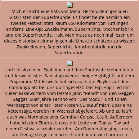
Mich erreicht eine SMS von Metal-Berten, dem genialen
Gitarristen der Superfreunde. Es findet heute nämlich ein
zweites Festival statt, kaum 650 Kilometer von Tuttlingen
entfernt: Line-Up: Zwakkelmann, Supernichts, Knochenfabrik
und die Superfreunde. Halt. Man muss es noch mal lesen um
dieses historisch einmalig geniale Line-Up schätzen zu wissen:
Zwakkelmann, Supernichts, Knochenfabrik und die
Superfreunde.
Und ich sitze hier. Egal. Auch auf dem Southside stehen heute
(mittlerweile ist es Samstag) wieder einige Highlights auf dem
Programm. Mittlerweile hat sich auch die Playlist auf dem
Campingplatz bei uns durchgesetzt: Das Hip-Hop-Lied mit
vielen Fäkalwörtern vom letzten Jahr, "Rendl" von den Geggen
Gaggas, 90er Jahre Techno von "Das Modul" und so ein
Werbespot von einer Toten-Hosen-CD (Kauf mich) über eine
Kettensäge, werden im Wechsel abgefeiert. Ab und zu läuft
auch was Normales oder Cannibal Corpse. Läuft. Außerdem
habe ich den Eindruck, dass die Leute von Tag zu Tag auf
einem Festival asozialer werden. Am Donnerstag ging's noch,
am Freitag steigerte man sich und heute wird nur noch