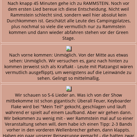
Nach knapp 45 Minuten gehe ich zu RAMMSTEIN. Noch vor
dem ersten Lied bereue ich diese Entscheidung. Nicht weil
Rammstein schlecht sind, sondern weil hier absolut kein
Durchkommen ist. Geschätzt alle Leute des Campingplatzes,
plus nochmal so viele die vermutlich nur zu Rammstein
kommen und dann wieder abfahren stehen vor der Green
Stage.
Nach vorne kommen: Unmöglich. Von der Mitte aus etwas
sehen: Unmöglich. Wir versuchen es, ganz nach hinten zu
kommen (erweist sich als Kraftakt - Leute mit Platzangst wären
vermutlich ausgeflippt), um wenigstens auf die Leinwände zu
sehen. Gelingt so mittelmäßig.
Wir schauen so 5-6 Lieder an. Was ich von der Show
mitbekomme ist schon gigantisch: Überall Feuer, Keyboarder
Flake wird bei "Mein Teil" gekocht, geschlagen und läuft
während er spielt auf einem Laufband. Aber wir gehen dann.
Wir bekommen zu wenig mit - wer Rammstein mal auf so einer
Veranstaltung sehen will, dem habe ich einen Tipp: 2-3 Bands
vorher in den vorderen Wellenbrecher gehen, dann klappts.
Haben ein paar unserer Reisegruppe gemacht - die hatten zwar