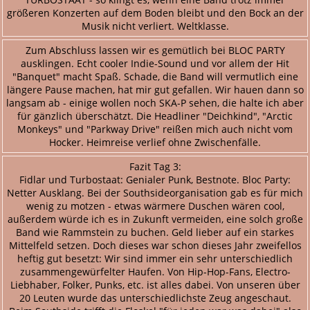
größeren Konzerten auf dem Boden bleibt und den Bock an der
Musik nicht verliert. Weltklasse.
Zum Abschluss lassen wir es gemütlich bei BLOC PARTY
ausklingen. Echt cooler Indie-Sound und vor allem der Hit
"Banquet" macht Spaß. Schade, die Band will vermutlich eine
längere Pause machen, hat mir gut gefallen. Wir hauen dann so
langsam ab - einige wollen noch SKA-P sehen, die halte ich aber
für gänzlich überschätzt. Die Headliner "Deichkind", "Arctic
Monkeys" und "Parkway Drive" reißen mich auch nicht vom
Hocker. Heimreise verlief ohne Zwischenfälle.
Fazit Tag 3:
Fidlar und Turbostaat: Genialer Punk, Bestnote. Bloc Party:
Netter Ausklang. Bei der Southsideorganisation gab es für mich
wenig zu motzen - etwas wärmere Duschen wären cool,
außerdem würde ich es in Zukunft vermeiden, eine solch große
Band wie Rammstein zu buchen. Geld lieber auf ein starkes
Mittelfeld setzen. Doch dieses war schon dieses Jahr zweifellos
heftig gut besetzt: Wir sind immer ein sehr unterschiedlich
zusammengewürfelter Haufen. Von Hip-Hop-Fans, Electro-
Liebhaber, Folker, Punks, etc. ist alles dabei. Von unseren über
20 Leuten wurde das unterschiedlichste Zeug angeschaut.