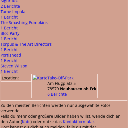
Sigur Ros
2 Berichte
Tame Impala
1 Bericht
The Smashing Pumpkins
1 Bericht
Bloc Party
1 Bericht
Torpus & The Art Directors
1 Bericht
Portishead
1 Bericht
Steven Wilson
1 Bericht
Location:
Take-Off-Park
Am Flugplatz 5
78579
Neuhausen ob Eck
6 Berichte
Zu den meisten Berichten werden nur ausgewählte Fotos
verwendet.
Falls du mehr oder größere Bilder haben willst, wende dich an
den Autor (
Kabl
) oder nutze das
Kontaktformular
.
Dort kannst du dich auch melden, falls du mit der