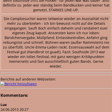
Beim Southside trifft die Floskel "für jeden war was dabei" also
definitiv zu. Jeder war ständig beim Bandkucken und keiner hat
gemotzt. STARKES LINE-UP.
Die Campbesucher waren teilweise wieder an Asozialität nicht
mehr zu überbieten - ich bin bewusst nicht auf die Details
eingegangen. Sauft doch einfach daheim und randaliert euer
eigenes Zeug kaputt. Ansonsten kann ich nur loben:
Bändchenvergabe, Müllpfand, Einlasskontrollen, Anfahrt ging
reibungslos und schnell. Bühnen waren (außer Rammstein) nie
zu überfüllt. Uncle-Emma-Laden rockt. Essensauswahl auf dem
Festival gut (Handbrot ist guad!). Fazit: Southside 2013 war
wieder ein tolles Festival, mit ganz wenigen Kritikpunkten
meinerseits und fast ausschließlich guten Bands. Gerne
wieder.
Berichte auf anderen Webseiten:
Kommentare:
Lux
24.06.2013 20:27