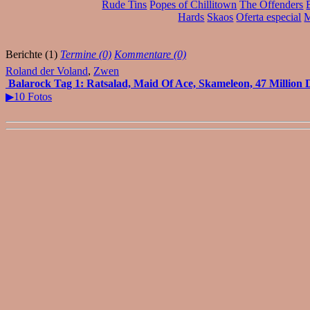
Rude Tins
Popes of Chillitown
The Offenders
Hards
Skaos
Oferta especial
M
Berichte (1)
Termine (0)
Kommentare (0)
Roland der Voland
,
Zwen
Balarock Tag 1: Ratsalad, Maid Of Ace, Skameleon, 47 Million D
▶10 Fotos