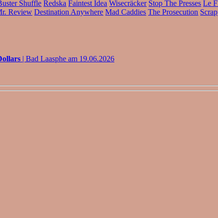
Buster Shuffle
Redska
Faintest Idea
Wisecräcker
Stop The Presses
Le F
r. Review
Destination Anywhere
Mad Caddies
The Prosecution
Scra
ollars
| Bad Laasphe am 19.06.2026