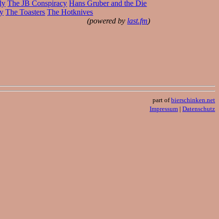
ly
The JB Conspiracy
Hans Gruber and the Die
py
The Toasters
The Hotknives
(powered by
last.fm
)
part of
bierschinken.net
Impressum
|
Datenschutz