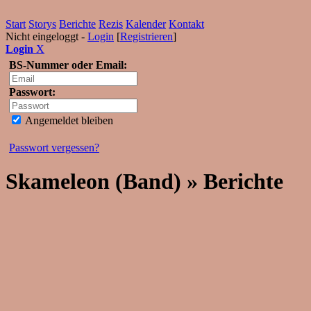
Start
Storys
Berichte
Rezis
Kalender
Kontakt
Nicht eingeloggt -
Login
[
Registrieren
]
Login
X
BS-Nummer oder Email:
Passwort:
Angemeldet bleiben
Passwort vergessen?
Skameleon (Band) » Berichte