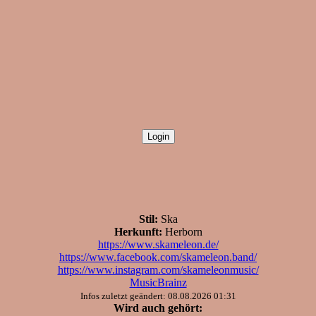
Stil:
Ska
Herkunft:
Herborn
https://www.skameleon.de/
https://www.facebook.com/skameleon.band/
https://www.instagram.com/skameleonmusic/
MusicBrainz
Infos zuletzt geändert: 08.08.2026 01:31
Wird auch gehört: