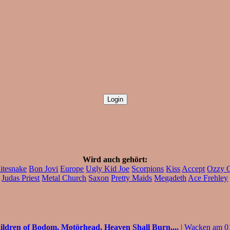
Wird auch gehört:
itesnake
Bon Jovi
Europe
Ugly Kid Joe
Scorpions
Kiss
Accept
Ozzy 
Judas Priest
Metal Church
Saxon
Pretty Maids
Megadeth
Ace Frehley
ildren of Bodom, Motörhead, Heaven Shall Burn,...
| Wacken am 0