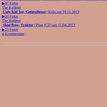
▶47 Fotos
The Kollege
Ugly Kid Joe, Gottesdienst
| Köln am 10.11.2013
▶24 Fotos
The Kollege
Skid Row, Traktor
| Prag (CZ) am 15.04.2013
▶23 Fotos
4 Kommentare