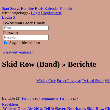
Start
Storys
Berichte
Rezis
Kalender
Kontakt
Nicht eingeloggt -
Login
[
Registrieren
]
Login
X
BS-Nummer oder Email:
Passwort:
Angemeldet bleiben
Passwort vergessen?
Skid Row (Band) » Berichte
Mötley Crüe
Faster Pussycat
Twisted Sister
Wh
Berichte (3)
Termine (0)
vergangene Termine (5)
Redaktion
Wacken Open Air 2014, Teil 3: Slayer, Knorkator, Skid Row, Ch