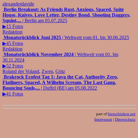
alexanderdavide
Berlin Breakout: As Friends Rust, Anxious, Spaced, Spite
House, Knives, Love Letter, Destiny Bond, Shooting Daggers,
Squint,...
| Berlin am 05.07.2025
▶15 Fotos
Redaktion
Monatsrückblick Juni 2025
| Weltweit vom 01. bis 30.06.2025
▶45 Fotos
Redaktion
Monatsrückblick November 2024
| Weltweit vom 01. bis
30.11.2024
▶52 Fotos
Roland der Voland
,
Zwen
,
Götz
Brakrock Ecofest Tag 1: Jaya the Cat, Authority Zero,
Flatliners, Spaced, A Wilhelm Scream, The Last Gang,
Bouncing Souls,...
| Duffel (BE) am 05.08.2022
▶41 Fotos
part of
bierschinken.net
Impressum
|
Datenschutz