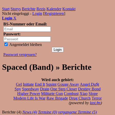
Start
Storys
Berichte
Rezis
Kalender
Kontakt
Nicht eingeloggt -
Login
[
Registrieren
]
Login
X
BS-Nummer oder Email:
Passwort:
Angemeldet bleiben
Passwort vergessen?
Spaced (Band) » Berichte
Wird auch gehört:
Gel
Initiate
End It
Squint
Gouge Away
Angel Du$t
Spy
Speedway
Drain
One Step Closer
Destiny Bond
Higher Power
Militarie Gun
Combust
Xiao
Slope
Modern Life Is War
Raw Brigade
Drug Church
Terror
(powered by
last.fm
)
Berichte (4)
News (4)
Termine (0)
vergangene Termine (5)