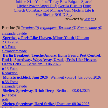
Initiate
Xiao
Youth of Today
Raw Brigade
Spaced
Higher Power
Angel Du$t
Gorilla Biscuits
Drug
Church
Comeback Kid
Militarie Gun
Modern Life Is
War
Shelter
BOLD
Spy
(powered by
last.fm
)
Berichte (5)
Termine (0)
vergangene Termine (3)
Kommentare (0)
alexanderdavide
Speedway, Feels Like Heaven, Minus Youth
| Ulm am
23.06.2026
▶3 Fotos
alexanderdavide
Berlin Breakout: Touché Amoré, Home Front, Pest Control,
End It, Speedway, Ways Away, Ursula, Feels Like Heaven,
Death Lens,...
| Berlin am 13.06.2026
▶13 Fotos
Redaktion
Monatsrückblick Juni 2026
| Weltweit vom 01. bis 30.06.2026
▶56 Fotos
alexanderdavide
Shelter, Speedway, Drink Deep
| Berlin am 09.04.2025
▶7 Fotos
poly
Shelter, Speedway, Hard Strike
| Essen am 08.04.2025