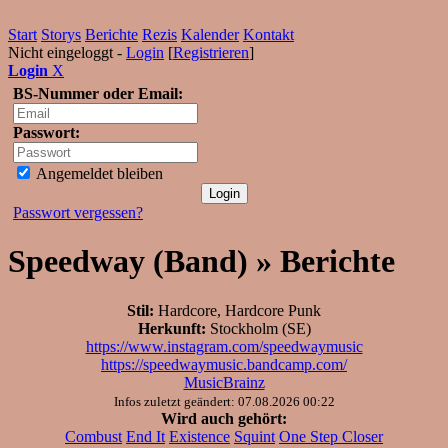
Start
Storys
Berichte
Rezis
Kalender
Kontakt
Nicht eingeloggt -
Login
[
Registrieren
]
Login
X
BS-Nummer oder Email:
Passwort:
Angemeldet bleiben
Passwort vergessen?
Speedway (Band) » Berichte
Stil:
Hardcore, Hardcore Punk
Herkunft:
Stockholm (SE)
https://www.instagram.com/speedwaymusic
https://speedwaymusic.bandcamp.com/
MusicBrainz
Infos zuletzt geändert: 07.08.2026 00:22
Wird auch gehört:
Combust
End It
Existence
Squint
One Step Closer