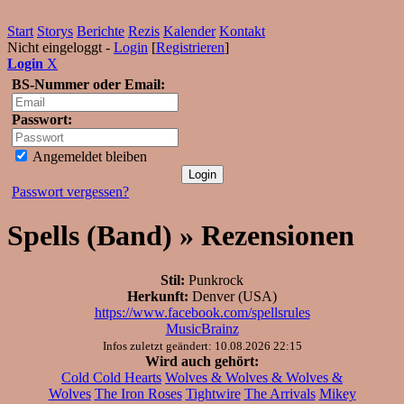
Start
Storys
Berichte
Rezis
Kalender
Kontakt
Nicht eingeloggt -
Login
[
Registrieren
]
Login
X
BS-Nummer oder Email:
Passwort:
Angemeldet bleiben
Passwort vergessen?
Spells (Band) » Rezensionen
Stil:
Punkrock
Herkunft:
Denver (USA)
https://www.facebook.com/spellsrules
MusicBrainz
Infos zuletzt geändert: 10.08.2026 22:15
Wird auch gehört:
Cold Cold Hearts
Wolves & Wolves & Wolves &
Wolves
The Iron Roses
Tightwire
The Arrivals
Mikey