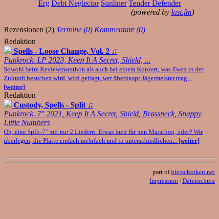
Erg
Debt Neglector
Sunliner
Tender Defender
(powered by
last.fm
)
Rezensionen (2)
Termine (0)
Kommentare (0)
Redaktion
Spells - Loose Change, Vol. 2
♫
Punkrock. LP 2023, Keep It A Secret, Shield, ...
Sowohl beim Reviewmarathon als auch bei einem Konzert, was Zwen in der
Zukunft besuchen wird, wird gefragt, wer überhaupt Jägermeister mag....
[weiter]
Redaktion
Custody, Spells - Split
♫
Punkrock. 7" 2021, Keep It A Secret, Shield, Brassneck, Snappy
Little Numbers
Oh, eine Split-7" mit nur 2 Liedern. Etwas kurz für nen Marathon, oder? Wir
überlegen, die Platte einfach mehrfach und in unterschiedlichen...
[weiter]
part of
bierschinken.net
Impressum
|
Datenschutz