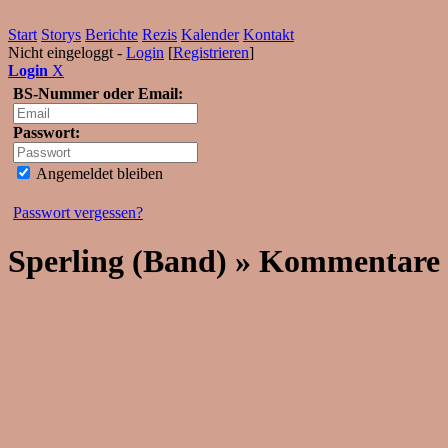
Start
Storys
Berichte
Rezis
Kalender
Kontakt
Nicht eingeloggt -
Login
[
Registrieren
]
Login
X
BS-Nummer oder Email:
Passwort:
Angemeldet bleiben
Passwort vergessen?
Sperling (Band) » Kommentare