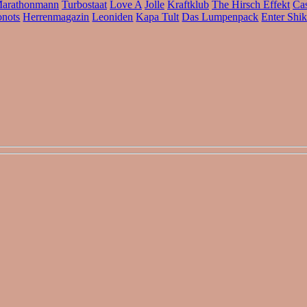
arathonmann
Turbostaat
Love A
Jolle
Kraftklub
The Hirsch Effekt
Ca
nots
Herrenmagazin
Leoniden
Kapa Tult
Das Lumpenpack
Enter Shik