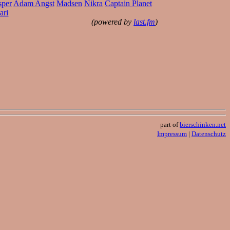
sper
Adam Angst
Madsen
Nikra
Captain Planet
ari
(powered by
last.fm
)
part of
bierschinken.net
Impressum
|
Datenschutz