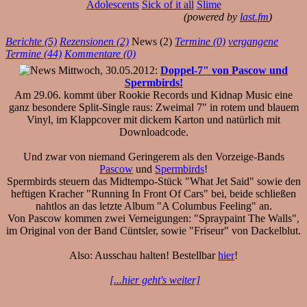
Adolescents
Sick of it all
Slime
(powered by
last.fm
)
Berichte (5)
Rezensionen (2)
News (2)
Termine (0)
vergangene
Termine (44)
Kommentare (0)
Mittwoch, 30.05.2012:
Doppel-7" von Pascow und
Spermbirds!
Am 29.06. kommt über Rookie Records und Kidnap Music eine
ganz besondere Split-Single raus: Zweimal 7" in rotem und blauem
Vinyl, im Klappcover mit dickem Karton und natürlich mit
Downloadcode.
Und zwar von niemand Geringerem als den Vorzeige-Bands
Pascow
und
Spermbirds
!
Spermbirds steuern das Midtempo-Stück "What Jet Said" sowie den
heftigen Kracher "Running In Front Of Cars" bei, beide schließen
nahtlos an das letzte Album "A Columbus Feeling" an.
Von Pascow kommen zwei Verneigungen: "Spraypaint The Walls",
im Original von der Band Cüntsler, sowie "Friseur" von Dackelblut.
Also: Ausschau halten! Bestellbar
hier
!
[...hier geht's weiter]