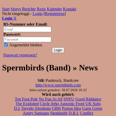
Start
Storys
Berichte
Rezis
Kalender
Kontakt
Nicht eingeloggt -
Login
[
Registrieren
]
Login
X
BS-Nummer oder Email:
Passwort:
Angemeldet bleiben
Passwort vergessen?
Spermbirds (Band) » News
Stil:
Punkrock, Hardcore
http://www.spermbirds.com
Infos zuletzt geändert: 30.07.2026 18:22
Wird auch gehört:
Ten Foot Pole
No Fun At All
SNFU
Good Riddance
The Exploited
Circle Jerks
Agnostic Front
UK Subs
D.I.
Dayglo Abortions
GBH
Poison Idea
Gang Green
Angry Samoans
Steakknife
D.R.I.
Conflict