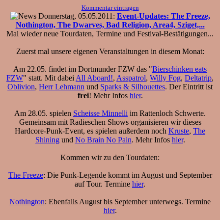
Kommentar eintragen
Donnerstag, 05.05.2011:
Event-Updates: The Freeze,
Nothington, The Dwarves, Bad Religion, Area4, Sziget,...
Mal wieder neue Tourdaten, Termine und Festival-Bestätigungen...
Zuerst mal unsere eigenen Veranstaltungen in diesem Monat:
Am 22.05. findet im Dortmunder FZW das "
Bierschinken eats
FZW
" statt. Mit dabei
All Aboard!
,
Asspatrol
,
Willy Fog
,
Deltatrip
,
Oblivion
,
Herr Lehmann
und
Sparks & Silhouettes
. Der Eintritt ist
frei
! Mehr Infos
hier
.
Am 28.05. spielen
Scheisse Minnelli
im Rattenloch Schwerte.
Gemeinsam mit Radieschen Shows organisieren wir dieses
Hardcore-Punk-Event, es spielen außerdem noch
Kruste
,
The
Shining
und
No Brain No Pain
. Mehr Infos
hier
.
Kommen wir zu den Tourdaten:
The Freeze
: Die Punk-Legende kommt im August und September
auf Tour. Termine
hier
.
Nothington
: Ebenfalls August bis September unterwegs. Termine
hier
.